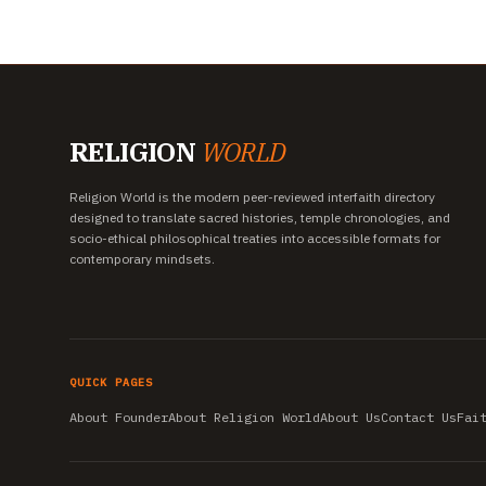
RELIGION
WORLD
Religion World is the modern peer-reviewed interfaith directory
designed to translate sacred histories, temple chronologies, and
socio-ethical philosophical treaties into accessible formats for
contemporary mindsets.
QUICK PAGES
About Founder
About Religion World
About Us
Contact Us
Fai