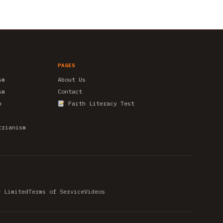
PAGES
sm
About Us
sm
Contact
m
Faith Literacy Test
trianism
e Limited
Terms of Service
Videos