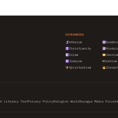
CATEGORIES
Atheism
Buddhi
Christianity
Hindui
Islam
Jainis
Judaism
☬
Sikhism
Spiritualism
Zoroas
th Literacy Test
Privacy Policy
Religion World
Suyogya Media Privat