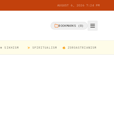
AUGUST 6, 2026 7:24 PM
BOOKMARKS (
0
)
☬ SIKHISM
SPIRITUALISM
ZOROASTRIANISM