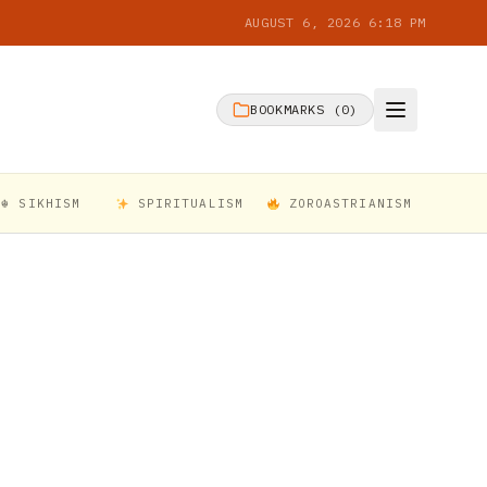
AUGUST 6, 2026 6:18 PM
BOOKMARKS (
0
)
☬ SIKHISM
SPIRITUALISM
ZOROASTRIANISM