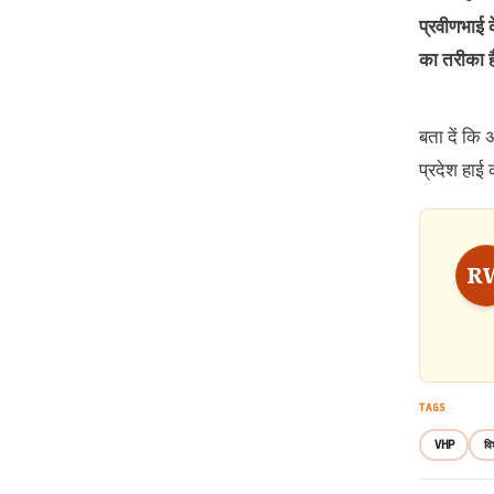
प्रवीणभाई 
का तरीका ह
बता दें कि 
प्रदेश हाई क
R
TAGS
VHP
वि