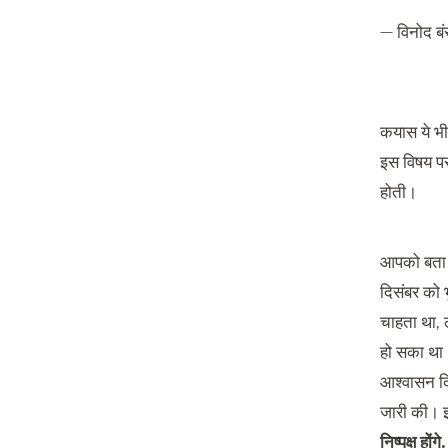
— विनोद ब
कयास ये भी 
इस विषय पर
होती।
आपको बता दे
दिसंबर को भ
चाहता था, 
हो सका था। 
आश्वासन दिय
जारी की। इस 
निष्पक्ष हों