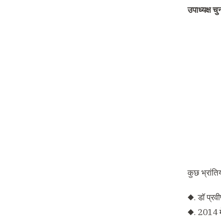
उपाध्यक्ष च
कुछ भ्रांति
◆. डॉ प्रवी
◆. 2014 में