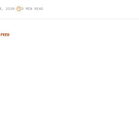
4, 2018
•
3 MIN READ
 FEED