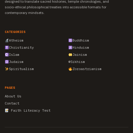
designed to translate sacred histories, temple chronologies, and
socio-ethical philosophical treaties into accessible formats for
contemporary mindsets.
CATEGORIES
Atheism
Buddhism
Christianity
Hinduism
Islam
Jainism
Judaism
☬
Sikhism
Spiritualism
Zoroastrianism
PAGES
About Us
Contact
Faith Literacy Test