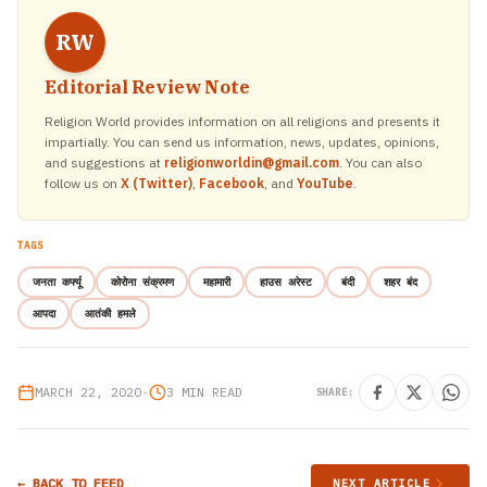
RW
Editorial Review Note
Religion World provides information on all religions and presents it
impartially. You can send us information, news, updates, opinions,
and suggestions at
religionworldin@gmail.com
. You can also
follow us on
X (Twitter)
,
Facebook
, and
YouTube
.
TAGS
जनता कर्फ्यू
कोरोना संक्रमण
महामारी
हाउस अरेस्ट
बंदी
शहर बंद
आपदा
आतंकी हमले
MARCH 22, 2020
•
3 MIN READ
SHARE:
← BACK TO FEED
NEXT ARTICLE