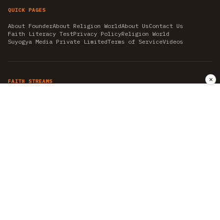
QUICK PAGES
About Founder
About Religion World
About Us
Contact Us
Faith Literacy Test
Privacy Policy
Religion World
Suyogya Media Private Limited
Terms of Service
Videos
✕
FAITH STREAMS
AKSHAY TRITIYA
AMBEDKAR JAYANTI
ASTROLOGY
AYURVEDA
BAHA'I
CHHATHPUJA
CHRISTMAS 2019
CONFUCIANISM
FENG SHUI
FLASHBACK 2019
GANESH CHATURTHI
GOOD FRIDAY
GUJARAT ARTICLES
GURU NANAK BIRTHDAY
HANUMAN JAYANTI
HIMACHAL DAY
HISTORY
KRISHNA JANMASHTAMI
KUMBH 2021
MAHAAVEER JAYANTEE
MEDITATION
MOTIVATIONAL STORIES
MYTHOLOGY
NEWS
NIRJALA EKADASHI
PITRA PAKSHA SHRADH
RAMNAVMI
REIKI
SAINTS AND SERVICE
SHINTOISM
SRAVANA
TAOISM
VASTUSHAHSTRA
WORLD BOOK DAY
WORLD HEALTH DAY
YOGA
हिन्दू धर्म