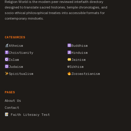
Religion World is the modern peer-reviewed interfaith directory
designed to translate sacred histories, temple chronologies, and
socio-ethical philosophical treaties into accessible formats for
contemporary mindsets.
CATEGORIES
Atheism
Buddhism
Christianity
Hinduism
Islam
Jainism
Judaism
☬
Sikhism
Spiritualism
Zoroastrianism
PAGES
About Us
Contact
Faith Literacy Test