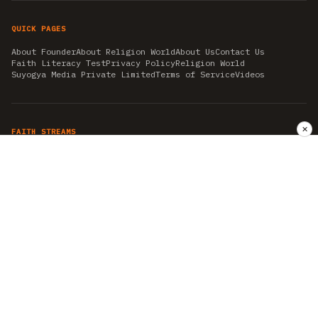
QUICK PAGES
About Founder
About Religion World
About Us
Contact Us
Faith Literacy Test
Privacy Policy
Religion World
Suyogya Media Private Limited
Terms of Service
Videos
✕
FAITH STREAMS
AKSHAY TRITIYA
AMBEDKAR JAYANTI
ASTROLOGY
AYURVEDA
BAHA'I
CHHATHPUJA
CHRISTMAS 2019
CONFUCIANISM
FENG SHUI
FLASHBACK 2019
GANESH CHATURTHI
GOOD FRIDAY
GUJARAT ARTICLES
GURU NANAK BIRTHDAY
HANUMAN JAYANTI
HIMACHAL DAY
HISTORY
KRISHNA JANMASHTAMI
KUMBH 2021
MAHAAVEER JAYANTEE
MEDITATION
MOTIVATIONAL STORIES
MYTHOLOGY
NEWS
NIRJALA EKADASHI
PITRA PAKSHA SHRADH
RAMNAVMI
REIKI
SAINTS AND SERVICE
SHINTOISM
SRAVANA
TAOISM
VASTUSHAHSTRA
WORLD BOOK DAY
WORLD HEALTH DAY
YOGA
हिन्दू धर्म