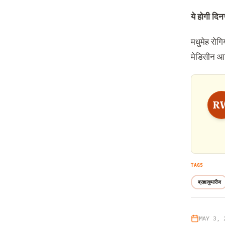
ये होगी दिनच
मधुमेह रोग
मेडिसीन आद
R
TAGS
ब्रह्माकुमारीज
MAY 3, 