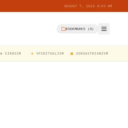
AUGUST 7, 2026 4:50 AM
BOOKMARKS (
0
)
☬ SIKHISM
SPIRITUALISM
ZOROASTRIANISM