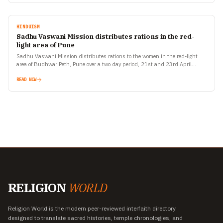
HINDUISM
Sadhu Vaswani Mission distributes rations in the red-
light area of Pune
Sadhu Vaswani Mission distributes rations to the women in the red-light
area of Budhwar Peth, Pune over a two day period, 21st and 23rd April
2021 Pune. The…
READ NOW
RELIGION
WORLD
Religion World is the modern peer-reviewed interfaith directory
designed to translate sacred histories, temple chronologies, and