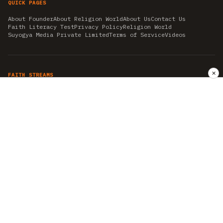
QUICK PAGES
About Founder
About Religion World
About Us
Contact Us
Faith Literacy Test
Privacy Policy
Religion World
Suyogya Media Private Limited
Terms of Service
Videos
✕
FAITH STREAMS
AKSHAY TRITIYA
AMBEDKAR JAYANTI
ASTROLOGY
AYURVEDA
BAHA'I
CHHATHPUJA
CHRISTMAS 2019
CONFUCIANISM
FENG SHUI
FLASHBACK 2019
GANESH CHATURTHI
GOOD FRIDAY
GUJARAT ARTICLES
GURU NANAK BIRTHDAY
HANUMAN JAYANTI
HIMACHAL DAY
HISTORY
KRISHNA JANMASHTAMI
KUMBH 2021
MAHAAVEER JAYANTEE
MEDITATION
MOTIVATIONAL STORIES
MYTHOLOGY
NEWS
NIRJALA EKADASHI
PITRA PAKSHA SHRADH
RAMNAVMI
REIKI
SAINTS AND SERVICE
SHINTOISM
SRAVANA
TAOISM
VASTUSHAHSTRA
WORLD BOOK DAY
WORLD HEALTH DAY
YOGA
हिन्दू धर्म