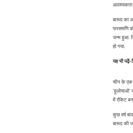
आवश्यकता न
बारूद का आव
पारसमणि की
जन्म हुआ. 
हो गया.
यह भी पढ़ें-
चीन के एक 
‘हुओयाओ’ क
में रौकेट ब
कुछ वर्ष बा
बारूद की जा