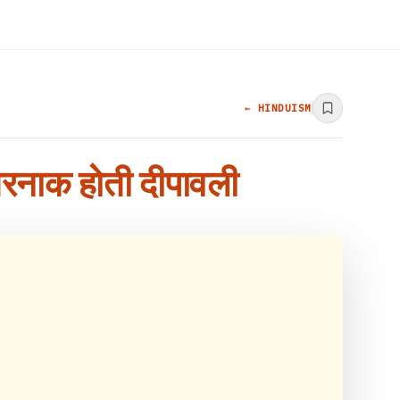
← HINDUISM
खतरनाक होती दीपावली