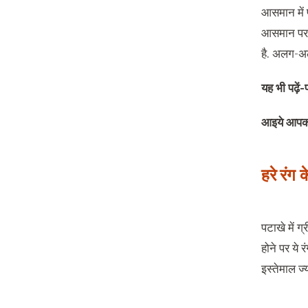
आसमान में 
आसमान पर ज
है. अलग-अलग
यह भी पढ़ें-
आइये आपको 
हरे रंग 
पटाखे में ग
होने पर ये 
इस्तेमाल ज