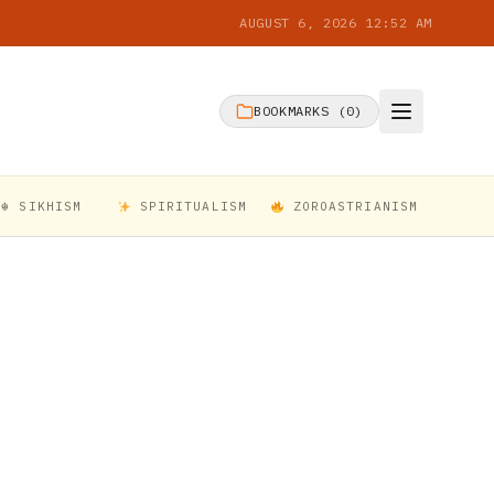
AUGUST 6, 2026 12:52 AM
BOOKMARKS (
0
)
☬ SIKHISM
SPIRITUALISM
ZOROASTRIANISM