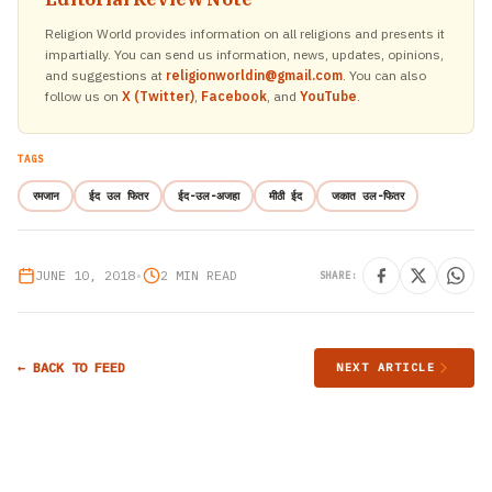
Religion World provides information on all religions and presents it
impartially. You can send us information, news, updates, opinions,
and suggestions at
religionworldin@gmail.com
. You can also
follow us on
X (Twitter)
,
Facebook
, and
YouTube
.
TAGS
रमजान
ईद उल फितर
ईद-उल-अजहा
मीठी ईद
जकात उल-फितर
JUNE 10, 2018
•
2 MIN READ
SHARE:
← BACK TO FEED
NEXT ARTICLE