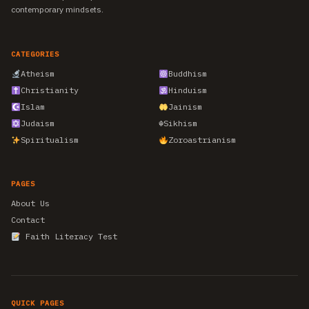
contemporary mindsets.
CATEGORIES
Atheism
Buddhism
Christianity
Hinduism
Islam
Jainism
Judaism
☬
Sikhism
Spiritualism
Zoroastrianism
PAGES
About Us
Contact
Faith Literacy Test
QUICK PAGES