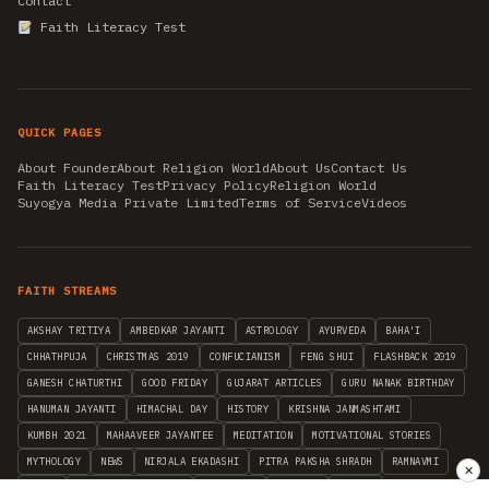
Contact
Faith Literacy Test
QUICK PAGES
About Founder
About Religion World
About Us
Contact Us
Faith Literacy Test
Privacy Policy
Religion World
Suyogya Media Private Limited
Terms of Service
Videos
FAITH STREAMS
AKSHAY TRITIYA
AMBEDKAR JAYANTI
ASTROLOGY
AYURVEDA
BAHA'I
CHHATHPUJA
CHRISTMAS 2019
CONFUCIANISM
FENG SHUI
FLASHBACK 2019
GANESH CHATURTHI
GOOD FRIDAY
GUJARAT ARTICLES
GURU NANAK BIRTHDAY
HANUMAN JAYANTI
HIMACHAL DAY
HISTORY
KRISHNA JANMASHTAMI
KUMBH 2021
MAHAAVEER JAYANTEE
MEDITATION
MOTIVATIONAL STORIES
MYTHOLOGY
NEWS
NIRJALA EKADASHI
PITRA PAKSHA SHRADH
RAMNAVMI
✕
REIKI
SAINTS AND SERVICE
SHINTOISM
SRAVANA
TAOISM