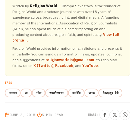
Written by
Religion World
— Bhavya Srivastava is the founder of
Religion World and a veteran journalist with over 18 years of
experience across broadcast, print, and digital media. A founding
member of the International Association of Religion Journalists
(IARJ), he has spent much of his career reporting on and
producing content about religion, faith, and spirituality.
View full
profile →
.
Religion World provides information on all religions and presents it
impartially. You can send us information, news, updates, opinions,
and suggestions at
religionworldin@gmail.com
. You can also
follow us on
X (Twitter)
,
Facebook
, and
YouTube
.
TAGS
रामायण
राम
सीता
रामचरितमानस
वाल्मीकि
जनक
टेस्टट्यूब बेबी
JUNE 2, 2018
•
5 MIN READ
SHARE: