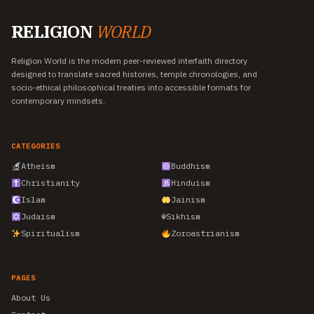
RELIGION
WORLD
Religion World is the modern peer-reviewed interfaith directory
designed to translate sacred histories, temple chronologies, and
socio-ethical philosophical treaties into accessible formats for
contemporary mindsets.
CATEGORIES
Atheism
Buddhism
Christianity
Hinduism
Islam
Jainism
Judaism
☬
Sikhism
Spiritualism
Zoroastrianism
PAGES
About Us