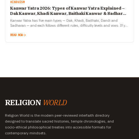
HINDUISM
Kanwar Yatra 2026: Types of Kanwar Yatra Explained –
Dak Kanwar, Khadi Kanwar, Baithaki Kanwar & Sadharan
Kanwar
Kanwar Yatra has five main types — Dak, Khadi, Baithaki, Dandi and
Sadharan — and each follows different rules, difficulty levels and vows. If you
are planning to…
READ NOW
RELIGION
WORLD
Religion World is the modern peer-reviewed interfaith directory
designed to translate sacred histories, temple chronologies, and
socio-ethical philosophical treaties into accessible formats for
contemporary mindsets.