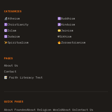
CATEGORIES
Atheism
Buddhism
Christianity
Hinduism
Islam
Jainism
Judaism
☬
Sikhism
Spiritualism
Zoroastrianism
PAGES
About Us
Contact
Faith Literacy Test
QUICK PAGES
About Founder
About Religion World
About Us
Contact Us