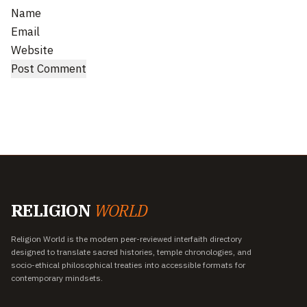
Name
Email
Website
RELIGION
WORLD
Religion World is the modern peer-reviewed interfaith directory
designed to translate sacred histories, temple chronologies, and
socio-ethical philosophical treaties into accessible formats for
contemporary mindsets.