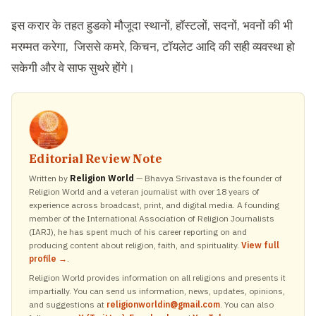
इस करार के तहत हुडको मौजूदा स्थानों, हॉस्टलों, सदनों, भवनों की भी
मरम्मत करेगा, जिससे कमरे, किचन, टॉयलेट आदि की सही व्यवस्था हो
सकेगी और वे साफ सुथरे होंगे।
Editorial Review Note
Written by
Religion World
— Bhavya Srivastava is the founder of
Religion World and a veteran journalist with over 18 years of
experience across broadcast, print, and digital media. A founding
member of the International Association of Religion Journalists
(IARJ), he has spent much of his career reporting on and
producing content about religion, faith, and spirituality.
View full
profile →
.
Religion World provides information on all religions and presents it
impartially. You can send us information, news, updates, opinions,
and suggestions at
religionworldin@gmail.com
. You can also