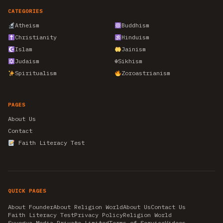
CATEGORIES
Atheism
Buddhism
Christianity
Hinduism
Islam
Jainism
Judaism
☬
Sikhism
Spiritualism
Zoroastrianism
PAGES
About Us
Contact
Faith Literacy Test
QUICK PAGES
About Founder
About Religion World
About Us
Contact Us
Faith Literacy Test
Privacy Policy
Religion World
Suyogya Media Private Limited
Terms of Service
Videos