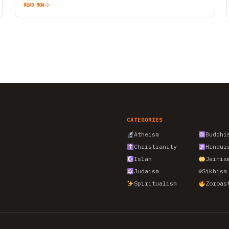
READ NOW
CATEGORIES
Atheism
Buddhi
Christianity
Hindui
Islam
Jainis
Judaism
☬
Sikhism
Spiritualism
Zoroas