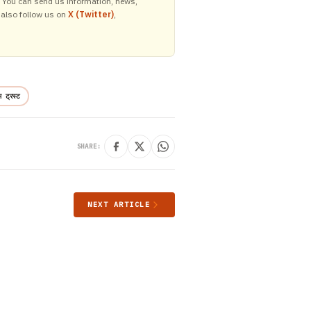
y. You can send us information, news,
 also follow us on
X (Twitter)
,
ाम ट्रस्ट
SHARE:
NEXT ARTICLE