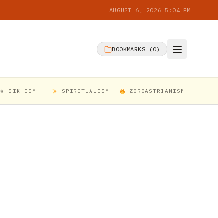
AUGUST 6, 2026 5:04 PM
BOOKMARKS (
0
)
☬ SIKHISM
SPIRITUALISM
ZOROASTRIANISM