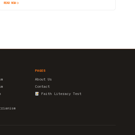
READ NOW
PAGES
sm
About Us
sm
Contact
m
Faith Literacy Test
trianism