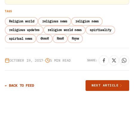
TAGS
Religion world
religious news
religion news
religious updates
religion world news
spirtiuality
spirtual news
दीपावली
दिवाली
पितृपक्ष
OCTOBER 19, 2017
•
5 MIN READ
SHARE:
← BACK TO FEED
NEXT ARTICLE