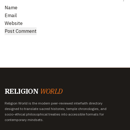
Name
Email
Website
RELIGION
WORLD
Religion World is the modern peer-reviewed interfaith directory
designed to translate sacred histories, temple chronologies, and
socio-ethical philosophical treaties into accessible formats for
contemporary mindsets.