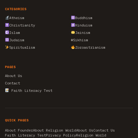
CATEGORIES
Atheism
Buddhism
Christianity
Hinduism
Islam
Jainism
Judaism
☬
Sikhism
Spiritualism
Zoroastrianism
PAGES
About Us
Contact
Faith Literacy Test
QUICK PAGES
About Founder
About Religion World
About Us
Contact Us
Faith Literacy Test
Privacy Policy
Religion World