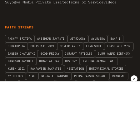
Suyogya Media Private Limited
Terms of Service
Videos
FAITH STREAMS
AKSHAY TRITIYA
AMBEDKAR JAYANTI
ASTROLOGY
AYURVEDA
BAHA'I
CHHATHPUJA
CHRISTMAS 2019
CONFUCIANISM
FENG SHUI
FLASHBACK 2019
GANESH CHATURTHI
GOOD FRIDAY
GUJARAT ARTICLES
GURU NANAK BIRTHDAY
HANUMAN JAYANTI
HIMACHAL DAY
HISTORY
KRISHNA JANMASHTAMI
KUMBH 2021
MAHAAVEER JAYANTEE
MEDITATION
MOTIVATIONAL STORIES
MYTHOLOGY
NEWS
NIRJALA EKADASHI
PITRA PAKSHA SHRADH
RAMNAVMI
✕
REIKI
SAINTS AND SERVICE
SHINTOISM
SRAVANA
TAOISM
VASTUSHAHSTRA
WORLD BOOK DAY
WORLD HEALTH DAY
YOGA
हिन्दू धर्म
INDEPENDENT INTERFAITH RESEARCH
•
ALL FAITHS EMBRACED
© 2012–2026 RELIGION WORLD FOUNDATION. ALL RIGHTS RESERVED.