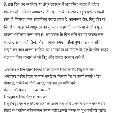
है. इस दिन का ज्‍योतिष एवं तंत्र शास्‍त्र में अत्‍यधिक महत्‍व है. तंत्र
शास्‍त्र की माने तो अमावस्‍या के दिन किये गये उपाय बहुत प्रभावशाली
होते हैं. जिनका फल अतशीघ्र प्राप्‍त होता हे. कालसर्प दोष, पितृ दोष या
किसी भी ग्रह की अशुभता को दूर करना हो तो अमावस्‍या के दिन पूजन
करना सर्वोत्‍तम माना गया है. अमावस्‍या के दिन शनि देव पर कड़वा तेल,
काले उड़द, काले तिल, लोहा, काला कपड़ा, नीला पुष्‍प चड़ा कर शनि
मंत्रा का जाप करना चाहिये. हर अमावस्‍या को पीपल के पेड़ के नीचे कड़वे
तेल का दिया जलाने से भी पितृ और देवता प्रसन्‍न होते हैं.
अमावस्या के दिन दक्षिणाभिमुख होकर दिवंगत पितरों के लिए पितृ तर्पण करें.
अमावस्या के दिन पितरों का ध्यान करते हुए पीपल के पेड़ पर कच्ची लस्सी, थोड़ा
गंगाजल, काले तिल, चीनी, चावल, जल तथा पुष्प अर्पित करें.
मंत्र – ‘ॐ पितृभ्य: नम:’ का जाप करें.
पितृसूक्त या पितृस्तोत्र का पाठ करें.
पितृ दोष दूर करने के लिए ब्राह्मणों को अपने सामर्थ्य के अनुसार दिवंगत की पसंदीदा
मिठाई तथा दक्षिणा सहितभोजन कराना चाहिए.इससे जातक को शुभ फलों की प्राप्ति