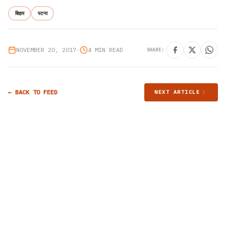
बिहार
पटना
NOVEMBER 20, 2017
•
4 MIN READ
SHARE:
← BACK TO FEED
NEXT ARTICLE