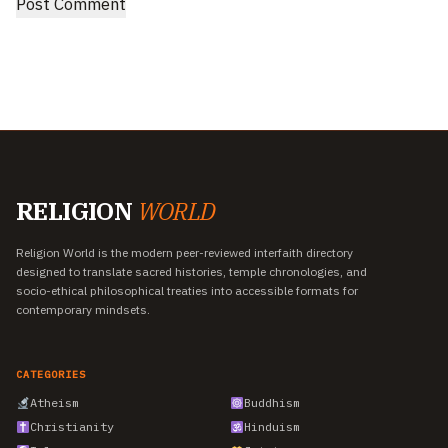
RELIGION
WORLD
Religion World is the modern peer-reviewed interfaith directory
designed to translate sacred histories, temple chronologies, and
socio-ethical philosophical treaties into accessible formats for
contemporary mindsets.
CATEGORIES
Atheism
Buddhism
Christianity
Hinduism