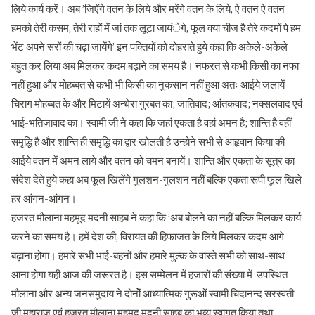
लिये कार्य करें। अब ’जिऐंगे वतन के लिये और मरेंगे वतन के लिये, ऐ वतन ऐ वतन
हमको तेरी कसम, तेरी राहों में जां तक लूटा जायंेगे, फूल क्या चीज है तेरे कदमों पे हम
भेंट अपने सरों की चढ़ा जायेंगे’ इन पक्तियों को दोहराते हुये कहा कि अकेले-अकेले
बहुत कर लिया अब मिलकर कदम बढ़ाने का समय है। नफरत से कभी किसी का नफा
नहीं हुआ और मोहब्बत से कभी भी किसी का नुकसान नहीं हुआ अतः आईये जलायें
चिराग मोहब्बत के और मिटायें अन्धेरा गुरबत का; जातिवाद; आंतकवाद; नक्सलवाद एवं
भाई-भतिजावाद का। स्वामी जी ने कहा कि जहां एकता है वहां अमन है; शान्ति है वहीं
समृद्धि है और शान्ति ही समृद्धि का द्वार खोलती है उन्होने सभी से आहृवान किया की
आईये वतन में अमन लाये और वतन को चमन बनायें। शान्ति और एकता के सू़त्र का
संदेश देते हुये कहा अब फूल खिलेंगे गुलशन-गुलशन नहीं बल्कि एकता रूपी फूल खिले
हर आंगन-आंगन।
हजरत मौलाना महमूद मदनी साहब ने कहा कि ’अब बोलने का नहीं बल्कि मिलकर कार्य
करने का समय है। हमें देश की, विरायत की हिफाजत के लिये मिलकर कदम आगे
बढ़ाना होगा। हमारे सभी भाई-बहनों और हमारे मुल्क के वास्ते सभी को साथ-साथ
आना होगा यही आज की जरूरत है। इस सम्मेेलन में हजारों की संख्या में उपस्थित
मौलाना और अन्य जनसमुदाय ने दोनोें आध्यात्मिक गुरूओं स्वामी चिदानन्द सरस्वती
जी महाराज एवं हजरत मौलाना महमूद मदनी साहब का भव्य स्वागत किया तथा