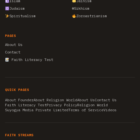
Islam
Jainism
Judaism
☬
Sikhism
Spiritualism
Zoroastrianism
PAGES
About Us
Contact
Faith Literacy Test
QUICK PAGES
About Founder
About Religion World
About Us
Contact Us
Faith Literacy Test
Privacy Policy
Religion World
Suyogya Media Private Limited
Terms of Service
Videos
FAITH STREAMS