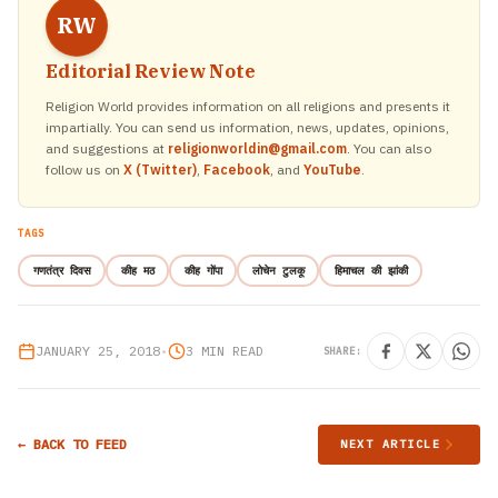
RW
Editorial Review Note
Religion World provides information on all religions and presents it
impartially. You can send us information, news, updates, opinions,
and suggestions at
religionworldin@gmail.com
. You can also
follow us on
X (Twitter)
,
Facebook
, and
YouTube
.
TAGS
गणतंत्र दिवस
कीह मठ
कीह गोंपा
लोचेन टुलकू
हिमाचल की झांकी
JANUARY 25, 2018
•
3 MIN READ
SHARE:
← BACK TO FEED
NEXT ARTICLE