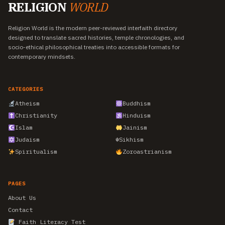
RELIGION
WORLD
Religion World is the modern peer-reviewed interfaith directory
designed to translate sacred histories, temple chronologies, and
socio-ethical philosophical treaties into accessible formats for
contemporary mindsets.
CATEGORIES
Atheism
Buddhism
Christianity
Hinduism
Islam
Jainism
Judaism
☬
Sikhism
Spiritualism
Zoroastrianism
PAGES
About Us
Contact
Faith Literacy Test