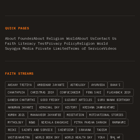
QUICK PAGES
About Founder
About Religion World
About Us
Contact Us
Faith Literacy Test
Privacy Policy
Religion World
Suyogya Media Private Limited
Terms of Service
Videos
FAITH STREAMS
AKSHAY TRITIYA
AMBEDKAR JAYANTI
ASTROLOGY
AYURVEDA
BAHA'I
CHHATHPUJA
CHRISTMAS 2019
CONFUCIANISM
FENG SHUI
FLASHBACK 2019
GANESH CHATURTHI
GOOD FRIDAY
GUJARAT ARTICLES
GURU NANAK BIRTHDAY
HANUMAN JAYANTI
HIMACHAL DAY
HISTORY
KRISHNA JANMASHTAMI
KUMBH 2021
MAHAAVEER JAYANTEE
MEDITATION
MOTIVATIONAL STORIES
MYTHOLOGY
NEWS
NIRJALA EKADASHI
PITRA PAKSHA SHRADH
RAMNAVMI
REIKI
SAINTS AND SERVICE
SHINTOISM
SRAVANA
TAOISM
VASTUSHAHSTRA
WORLD BOOK DAY
WORLD HEALTH DAY
YOGA
हिन्दू धर्म