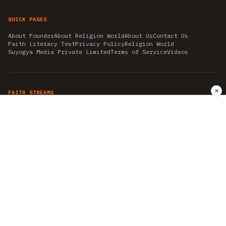
QUICK PAGES
About Founder
About Religion World
About Us
Contact Us
Faith Literacy Test
Privacy Policy
Religion World
Suyogya Media Private Limited
Terms of Service
Videos
✕
FAITH STREAMS
AKSHAY TRITIYA
AMBEDKAR JAYANTI
ASTROLOGY
AYURVEDA
BAHA'I
CHHATHPUJA
CHRISTMAS 2019
CONFUCIANISM
FENG SHUI
FLASHBACK 2019
GANESH CHATURTHI
GOOD FRIDAY
GUJARAT ARTICLES
GURU NANAK BIRTHDAY
HANUMAN JAYANTI
HIMACHAL DAY
HISTORY
KRISHNA JANMASHTAMI
KUMBH 2021
MAHAAVEER JAYANTEE
MEDITATION
MOTIVATIONAL STORIES
MYTHOLOGY
NEWS
NIRJALA EKADASHI
PITRA PAKSHA SHRADH
RAMNAVMI
REIKI
SAINTS AND SERVICE
SHINTOISM
SRAVANA
TAOISM
VASTUSHAHSTRA
WORLD BOOK DAY
WORLD HEALTH DAY
YOGA
हिन्दू धर्म