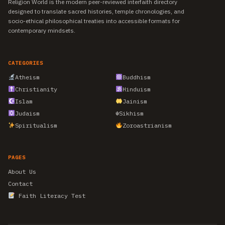
Religion World is the modern peer-reviewed interfaith directory
designed to translate sacred histories, temple chronologies, and
socio-ethical philosophical treaties into accessible formats for
contemporary mindsets.
CATEGORIES
Atheism
Buddhism
Christianity
Hinduism
Islam
Jainism
Judaism
☬
Sikhism
Spiritualism
Zoroastrianism
PAGES
About Us
Contact
Faith Literacy Test