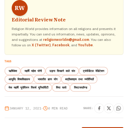
RW
Editorial Review Note
Religion World provides information on all religions and presents it
impartially. You can send us information, news, updates, opinions,
and suggestions at
religionworldin@gmail.com
. You can also
follow us on
X (Twitter)
,
Facebook
, and
YouTube
.
TAGS
ऋषिकेश
महर्षि महेश योगी
उड़ना सिखाने वाले संत
ट्रांसेंडेंटल मेडिटेशन
आयुर्वेद विश्वविद्यालय
भावातीत ज्ञान योग
बद्रीकाश्रम तथा ज्योर्तिमठों
मेरू महर्षि यूरोपियन रिसर्च यूनिवर्सिटी
मिया फारो
स्विटजरलैण्ड
JANUARY 12, 2021
•
4 MIN READ
SHARE: