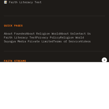
Faith Literacy Test
QUICK PAGES
About Founder
About Religion World
About Us
Contact Us
Faith Literacy Test
Privacy Policy
Religion World
Suyogya Media Private Limited
Terms of Service
Videos
✕
FAITH STREAMS
AKSHAY TRITIYA
AMBEDKAR JAYANTI
ASTROLOGY
AYURVEDA
BAHA'I
CHHATHPUJA
CHRISTMAS 2019
CONFUCIANISM
FENG SHUI
FLASHBACK 2019
GANESH CHATURTHI
GOOD FRIDAY
GUJARAT ARTICLES
GURU NANAK BIRTHDAY
HANUMAN JAYANTI
HIMACHAL DAY
HISTORY
KRISHNA JANMASHTAMI
KUMBH 2021
MAHAAVEER JAYANTEE
MEDITATION
MOTIVATIONAL STORIES
MYTHOLOGY
NEWS
NIRJALA EKADASHI
PITRA PAKSHA SHRADH
RAMNAVMI
REIKI
SAINTS AND SERVICE
SHINTOISM
SRAVANA
TAOISM