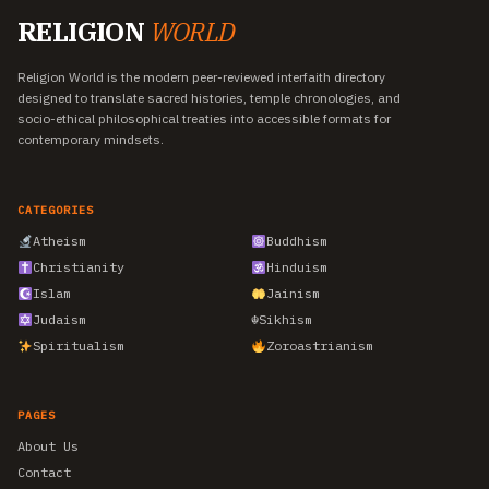
RELIGION
WORLD
Religion World is the modern peer-reviewed interfaith directory
designed to translate sacred histories, temple chronologies, and
socio-ethical philosophical treaties into accessible formats for
contemporary mindsets.
CATEGORIES
Atheism
Buddhism
Christianity
Hinduism
Islam
Jainism
Judaism
☬
Sikhism
Spiritualism
Zoroastrianism
PAGES
About Us
Contact