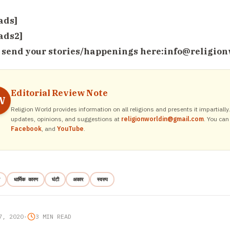
ads]
ads2]
 send your stories/happenings here:
info@religion
Editorial Review Note
W
Religion World provides information on all religions and presents it impartiall
updates, opinions, and suggestions at
religionworldin@gmail.com
. You can
Facebook
, and
YouTube
.
धार्मिक कारण
घंटी
अकार
स्वरुप
7, 2020
•
3 MIN READ