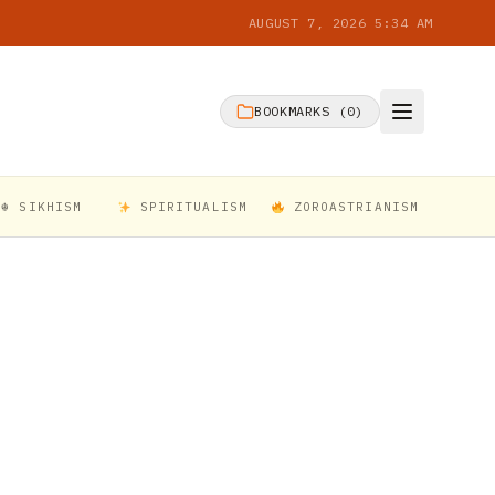
AUGUST 7, 2026 5:34 AM
BOOKMARKS (
0
)
☬ SIKHISM
SPIRITUALISM
ZOROASTRIANISM