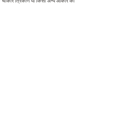
 है? चौकोर त्रिकोण या किसी अन्य आकार का