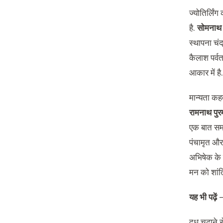
ज्योतिर्लिं
है.
सोमनाथ क
स्थापना चंद
कैलाश पर्व
आकार में ह
मान्यता कह
रामनाथ पुरम
एक बात समा
पंचामृत और
अभिषेक के स
मन को शांति
यह भी पढ़ें
दूध चढ़ाने स