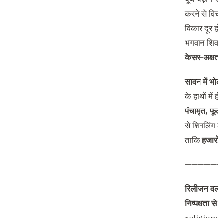
करने से विच
विकार दूर ह
भगवान शिव 
केसर-अक्ष
सावन में भो
के हाथों मे
पंचामृत, फ
से शिवलिंग क
ताकि
हजारों
—————
रिलीजन वर्ल
निष्पक्षता