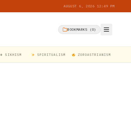
AUGUST 6, 2026 12:49 PM
BOOKMARKS (
0
)
☬ SIKHISM
SPIRITUALISM
ZOROASTRIANISM