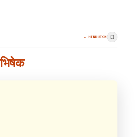
← HINDUISM
 अभिषेक