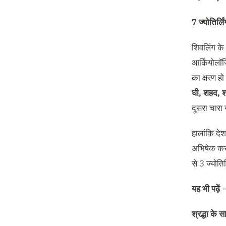
7 ज्योतिर्लि
शिवलिंग के
आर्कियोलॉजि
का क्षरण ह
घी, शहद, 
दूसरा चारा न
हालांकि देश 
अभिषेक कर
से 3 ज्योतिर
यह भी पढ़ें
श्रद्धा के