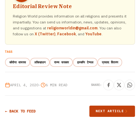
Editorial Review Note
Religion World provides information on all religions and presents it
impartially. You can send us information, news, updates, opinions,
and suggestions at
religionworldin@gmail.com
. You can also
follow us on
X (Twitter)
,
Facebook
, and
YouTube
.
TAGS
कोरोना वायरस
लॉकडाउन
राज्य सरकार
इस्कॉन टेम्पल
प्रसाद वितरण
APRIL 4, 2020
•
6 MIN READ
SHARE:
← BACK TO FEED
NEXT ARTICLE