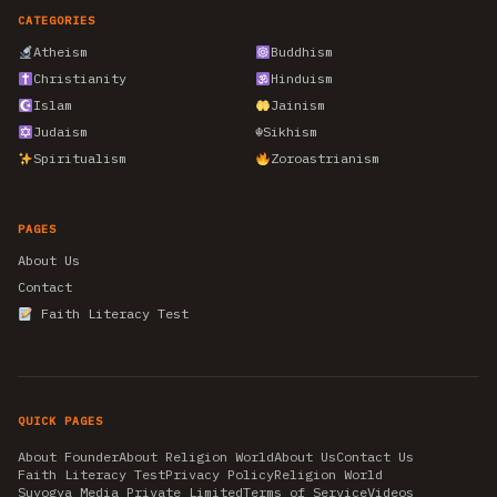
CATEGORIES
Atheism
Buddhism
Christianity
Hinduism
Islam
Jainism
Judaism
☬
Sikhism
Spiritualism
Zoroastrianism
PAGES
About Us
Contact
Faith Literacy Test
QUICK PAGES
About Founder
About Religion World
About Us
Contact Us
Faith Literacy Test
Privacy Policy
Religion World
Suyogya Media Private Limited
Terms of Service
Videos