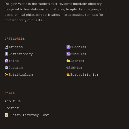
Religion World is the modern peer-reviewed interfaith directory
designed to translate sacred histories, temple chronologies, and
socio-ethical philosophical treaties into accessible formats for
contemporary mindsets.
CATEGORIES
Atheism
Buddhism
Christianity
Hinduism
Islam
Jainism
Judaism
☬
Sikhism
Spiritualism
Zoroastrianism
PAGES
About Us
Contact
Faith Literacy Test