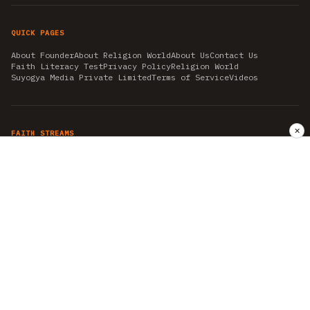
QUICK PAGES
About Founder
About Religion World
About Us
Contact Us
Faith Literacy Test
Privacy Policy
Religion World
Suyogya Media Private Limited
Terms of Service
Videos
✕
FAITH STREAMS
AKSHAY TRITIYA
AMBEDKAR JAYANTI
ASTROLOGY
AYURVEDA
BAHA'I
CHHATHPUJA
CHRISTMAS 2019
CONFUCIANISM
FENG SHUI
FLASHBACK 2019
GANESH CHATURTHI
GOOD FRIDAY
GUJARAT ARTICLES
GURU NANAK BIRTHDAY
HANUMAN JAYANTI
HIMACHAL DAY
HISTORY
KRISHNA JANMASHTAMI
KUMBH 2021
MAHAAVEER JAYANTEE
MEDITATION
MOTIVATIONAL STORIES
MYTHOLOGY
NEWS
NIRJALA EKADASHI
PITRA PAKSHA SHRADH
RAMNAVMI
REIKI
SAINTS AND SERVICE
SHINTOISM
SRAVANA
TAOISM
VASTUSHAHSTRA
WORLD BOOK DAY
WORLD HEALTH DAY
YOGA
हिन्दू धर्म