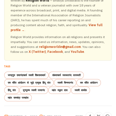
Written by
Religion World
— Bhavya Srivastava is the founder of
Religion World and a veteran journalist with over 18 years of
experience across broadcast, print, and digital media. A founding
member of the International Association of Religion Journalists
(IARJ), he has spent much of his career reporting on and
producing content about religion, faith, and spirituality.
View full
profile →
.
Religion World provides information on all religions and presents it
impartially. You can send us information, news, updates, opinions,
and suggestions at
religionworldin@gmail.com
. You can also
follow us on
X (Twitter)
,
Facebook
, and
YouTube
.
TAGS
जगद्गुरु रामानंदाचार्य स्वामी शिवरामाचार्य
शंकराचार्य स्वरूपानंद सरस्वती
राम मंदिर आंदोलन से जुड़े प्रमुख हिंदू संत
स्वामी चिन्मयानंद
राम मंदिर आंदोलन
हिंदू संत
युगपुरुष स्वामी परमानंद
महंत रघुवर दास
स्वामी वामदेव
महंत रामचंद्र परमहंस