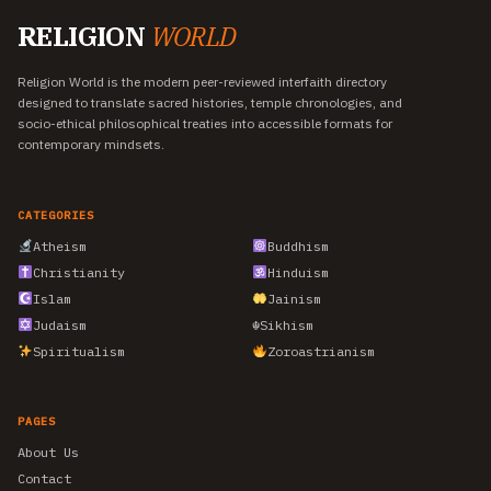
RELIGION
WORLD
Religion World is the modern peer-reviewed interfaith directory
designed to translate sacred histories, temple chronologies, and
socio-ethical philosophical treaties into accessible formats for
contemporary mindsets.
CATEGORIES
Atheism
Buddhism
Christianity
Hinduism
Islam
Jainism
Judaism
☬
Sikhism
Spiritualism
Zoroastrianism
PAGES
About Us
Contact