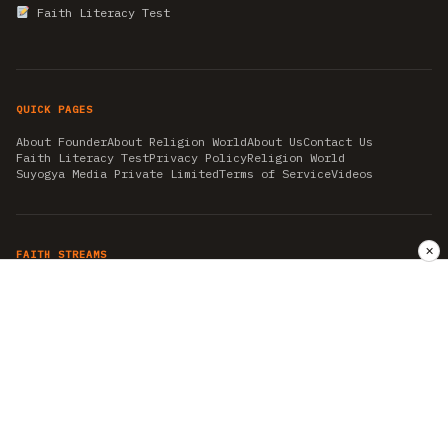
Faith Literacy Test
QUICK PAGES
About Founder
About Religion World
About Us
Contact Us
Faith Literacy Test
Privacy Policy
Religion World
Suyogya Media Private Limited
Terms of Service
Videos
✕
FAITH STREAMS
AKSHAY TRITIYA
AMBEDKAR JAYANTI
ASTROLOGY
AYURVEDA
BAHA'I
CHHATHPUJA
CHRISTMAS 2019
CONFUCIANISM
FENG SHUI
FLASHBACK 2019
GANESH CHATURTHI
GOOD FRIDAY
GUJARAT ARTICLES
GURU NANAK BIRTHDAY
HANUMAN JAYANTI
HIMACHAL DAY
HISTORY
KRISHNA JANMASHTAMI
KUMBH 2021
MAHAAVEER JAYANTEE
MEDITATION
MOTIVATIONAL STORIES
MYTHOLOGY
NEWS
NIRJALA EKADASHI
PITRA PAKSHA SHRADH
RAMNAVMI
REIKI
SAINTS AND SERVICE
SHINTOISM
SRAVANA
TAOISM