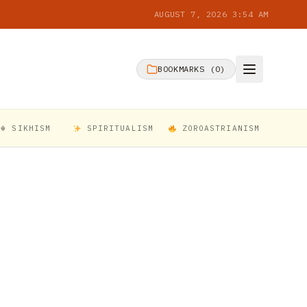
AUGUST 7, 2026 3:54 AM
BOOKMARKS (
0
)
☬ SIKHISM
SPIRITUALISM
ZOROASTRIANISM