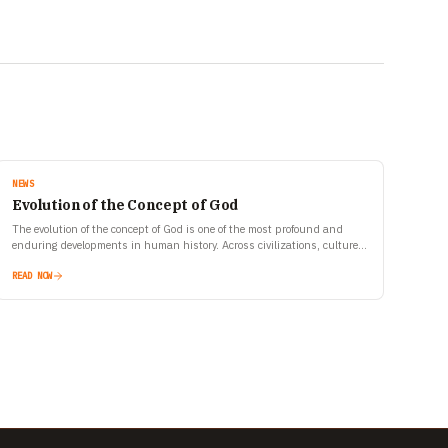
NEWS
Evolution of the Concept of God
The evolution of the concept of God is one of the most profound and
enduring developments in human history. Across civilizations, cultures,
and ages, human beings have tried…
READ NOW