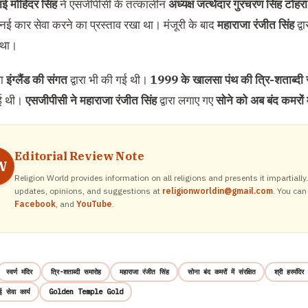
ई मोहिंदर सिंह
ने एसजीपीसी के तत्कालीन
अध्यक्ष जत्थेदार गुरचरण सिंह टोहरा
 नई कार सेवा करने का प्रस्ताव रखा था। मंजूरी के बाद
महाराजा रंजीत सिंह
द्व
 था।
वा
इंग्लैंड की संगत
द्वारा भी की गई थी।
1999 के खालसा पंथ की त्रि-शताब्दी 
गई थी।
एसजीपीसी ने महाराजा रंजीत सिंह
द्वारा लगाए गए
सोने को अब बंद कमरों मे
Editorial Review Note
W
Religion World provides information on all religions and presents it impartiall
updates, opinions, and suggestions at
religionworldin@gmail.com
. You can
Facebook
, and
YouTube
.
स्वर्ण मंदिर
त्रि-शताब्दी समारोह
महाराजा रंजीत सिंह
सोना बंद कमरों में संरक्षित
श्री हरमंदिर
 सेवा कार्य
Golden Temple Gold