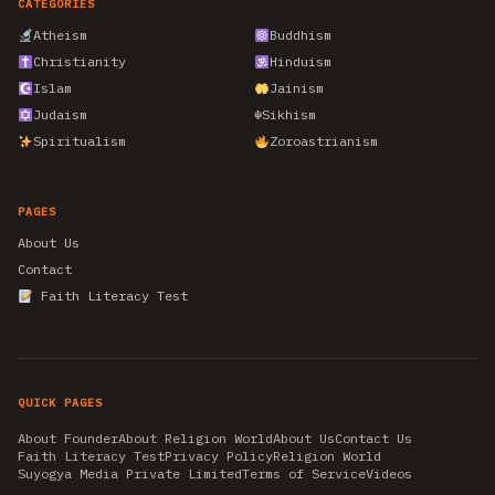
CATEGORIES
Atheism
Buddhism
Christianity
Hinduism
Islam
Jainism
Judaism
☬
Sikhism
Spiritualism
Zoroastrianism
PAGES
About Us
Contact
Faith Literacy Test
QUICK PAGES
About Founder
About Religion World
About Us
Contact Us
Faith Literacy Test
Privacy Policy
Religion World
Suyogya Media Private Limited
Terms of Service
Videos