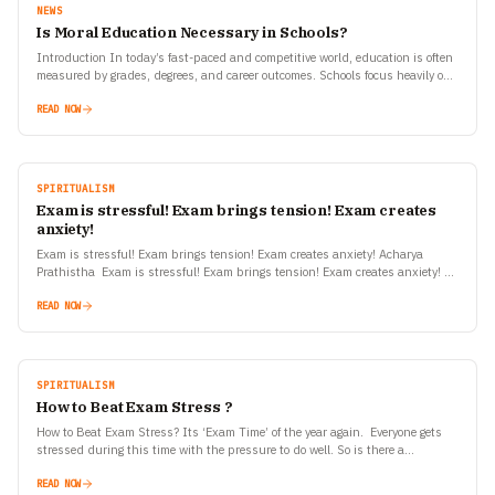
NEWS
Is Moral Education Necessary in Schools?
Introduction In today’s fast-paced and competitive world, education is often
measured by grades, degrees, and career outcomes. Schools focus heavily on
academic achievement, technical skills, and exam performance.…
READ NOW
SPIRITUALISM
Exam is stressful! Exam brings tension! Exam creates
anxiety!
Exam is stressful! Exam brings tension! Exam creates anxiety! Acharya
Prathistha Exam is stressful! Exam brings tension! Exam creates anxiety! –
These are very common sayings you all…
READ NOW
SPIRITUALISM
How to Beat Exam Stress ?
How to Beat Exam Stress? Its ‘Exam Time’ of the year again. Everyone gets
stressed during this time with the pressure to do well. So is there a…
READ NOW