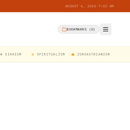
AUGUST 6, 2026 7:03 AM
BOOKMARKS (
0
)
☬ SIKHISM
SPIRITUALISM
ZOROASTRIANISM