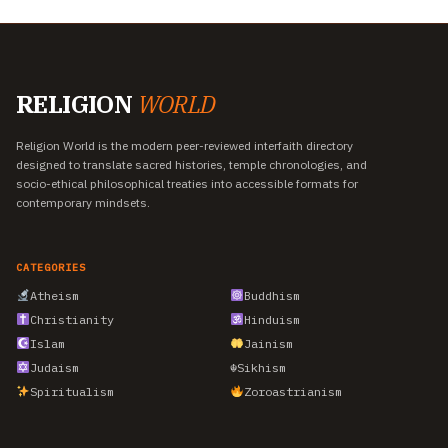
RELIGION
WORLD
Religion World is the modern peer-reviewed interfaith directory
designed to translate sacred histories, temple chronologies, and
socio-ethical philosophical treaties into accessible formats for
contemporary mindsets.
CATEGORIES
Atheism
Buddhism
Christianity
Hinduism
Islam
Jainism
Judaism
☬
Sikhism
Spiritualism
Zoroastrianism