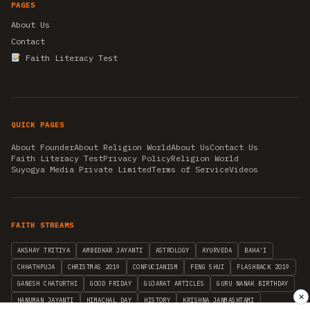
PAGES
About Us
Contact
Faith Literacy Test
QUICK PAGES
About Founder
About Religion World
About Us
Contact Us
Faith Literacy Test
Privacy Policy
Religion World
Suyogya Media Private Limited
Terms of Service
Videos
FAITH STREAMS
AKSHAY TRITIYA
AMBEDKAR JAYANTI
ASTROLOGY
AYURVEDA
BAHA'I
CHHATHPUJA
CHRISTMAS 2019
CONFUCIANISM
FENG SHUI
FLASHBACK 2019
GANESH CHATURTHI
GOOD FRIDAY
GUJARAT ARTICLES
GURU NANAK BIRTHDAY
✕
HANUMAN JAYANTI
HIMACHAL DAY
HISTORY
KRISHNA JANMASHTAMI