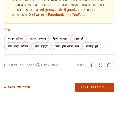
impartially. You can send us information, news, updates, opinions,
and suggestions at
religionworldin@gmail.com
. You can also
follow us on
X (Twitter)
,
Facebook
, and
YouTube
.
TAGS
भगवान श्रीकृष्ण
भगवान जगन्नाथ
चैतन्य महाप्रभु
ईश्वर पुरी
चंदन यात्रा महोत्सव
राजा इंद्रद्युम्न
ज्येष्ठ कृष्ण अष्टमी तिथि
माधवेंद्र पुरी
APRIL 28, 2020
•
2 MIN READ
SHARE:
← BACK TO FEED
NEXT ARTICLE