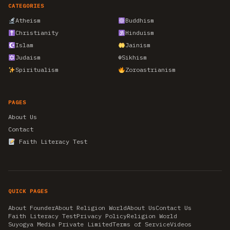
CATEGORIES
Atheism
Buddhism
Christianity
Hinduism
Islam
Jainism
Judaism
☬
Sikhism
Spiritualism
Zoroastrianism
PAGES
About Us
Contact
Faith Literacy Test
QUICK PAGES
About Founder
About Religion World
About Us
Contact Us
Faith Literacy Test
Privacy Policy
Religion World
Suyogya Media Private Limited
Terms of Service
Videos