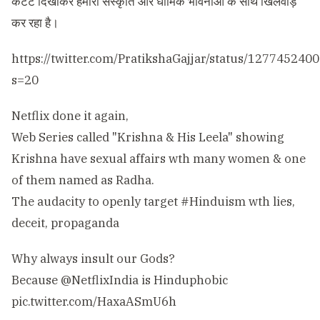
कंटेंट दिखाकर हमारी संस्कृति और धार्मिक भावनाओं के साथ खिलवाड़
कर रहा है।
https://twitter.com/PratikshaGajjar/status/12774524
s=20
Netflix done it again,
Web Series called "Krishna & His Leela" showing
Krishna have sexual affairs wth many women & one
of them named as Radha.
The audacity to openly target
#Hinduism
wth lies,
deceit, propaganda
Why always insult our Gods?
Because
@NetflixIndia
is Hinduphobic
pic.twitter.com/HaxaASmU6h