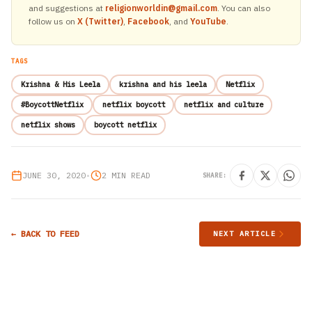
and suggestions at
religionworldin@gmail.com
. You can also
follow us on
X (Twitter)
,
Facebook
, and
YouTube
.
TAGS
Krishna & His Leela
krishna and his leela
Netflix
#BoycottNetflix
netflix boycott
netflix and culture
netflix shows
boycott netflix
JUNE 30, 2020
•
2 MIN READ
SHARE:
← BACK TO FEED
NEXT ARTICLE