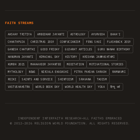
FAITH STREAMS
AKSHAY TRITIYA
AMBEDKAR JAYANTI
ASTROLOGY
AYURVEDA
BAHA'I
CHHATHPUJA
CHRISTMAS 2019
CONFUCIANISM
FENG SHUI
FLASHBACK 2019
GANESH CHATURTHI
GOOD FRIDAY
GUJARAT ARTICLES
GURU NANAK BIRTHDAY
HANUMAN JAYANTI
HIMACHAL DAY
HISTORY
KRISHNA JANMASHTAMI
KUMBH 2021
MAHAAVEER JAYANTEE
MEDITATION
MOTIVATIONAL STORIES
MYTHOLOGY
NEWS
NIRJALA EKADASHI
PITRA PAKSHA SHRADH
RAMNAVMI
REIKI
SAINTS AND SERVICE
SHINTOISM
SRAVANA
TAOISM
VASTUSHAHSTRA
WORLD BOOK DAY
WORLD HEALTH DAY
YOGA
हिन्दू धर्म
INDEPENDENT INTERFAITH RESEARCH
•
ALL FAITHS EMBRACED
© 2012–2026 RELIGION WORLD FOUNDATION. ALL RIGHTS RESERVED.