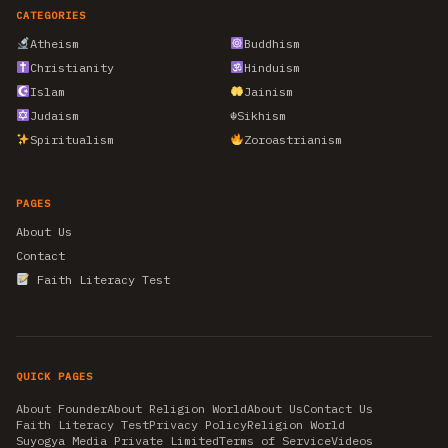
CATEGORIES
Atheism
Buddhism
Christianity
Hinduism
Islam
Jainism
Judaism
☬
Sikhism
Spiritualism
Zoroastrianism
PAGES
About Us
Contact
Faith Literacy Test
QUICK PAGES
About Founder
About Religion World
About Us
Contact Us
Faith Literacy Test
Privacy Policy
Religion World
Suyogya Media Private Limited
Terms of Service
Videos