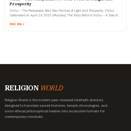
Prosperity
Vishu – The Malayalam New Year Festival of Light and Prosperity Vishu:
Celebrated on April 14 2025 (Monday) The Story Behind Vishu – A Tale of
Krishna and…
READ NOW
RELIGION
WORLD
Religion World is the modern peer-reviewed interfaith directory
designed to translate sacred histories, temple chronologies, and
socio-ethical philosophical treaties into accessible formats for
contemporary mindsets.