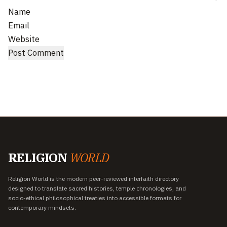
Name
Email
Website
RELIGION
WORLD
Religion World is the modern peer-reviewed interfaith directory
designed to translate sacred histories, temple chronologies, and
socio-ethical philosophical treaties into accessible formats for
contemporary mindsets.