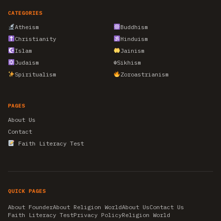
CATEGORIES
Atheism
Buddhism
Christianity
Hinduism
Islam
Jainism
Judaism
☬
Sikhism
Spiritualism
Zoroastrianism
PAGES
About Us
Contact
Faith Literacy Test
QUICK PAGES
About Founder
About Religion World
About Us
Contact Us
Faith Literacy Test
Privacy Policy
Religion World