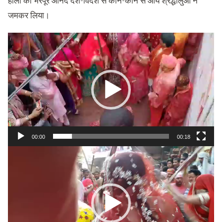
होली का भरपूर आनंद देश-विदेश से कोने-कोने से आये श्रद्धालुओं ने
जमकर लिया।
Video
Player
00:00
00:18
Video
Player