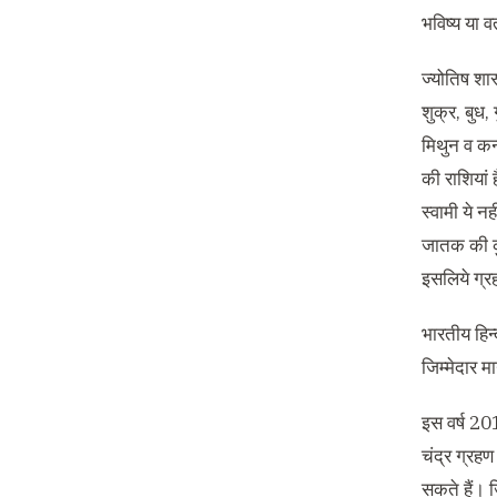
भविष्य या 
ज्योतिष शास
शुक्र, बुध, 
मिथुन व कन्य
की राशियां 
स्वामी ये न
जातक की कु
इसलिये ग्रह
भारतीय हिन्
जिम्मेदार म
इस वर्ष 201
चंद्र ग्रहण
सकते हैं। ज