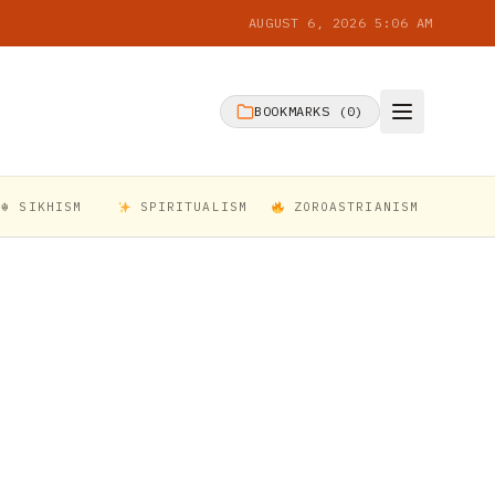
AUGUST 6, 2026 5:06 AM
BOOKMARKS (
0
)
☬ SIKHISM
SPIRITUALISM
ZOROASTRIANISM