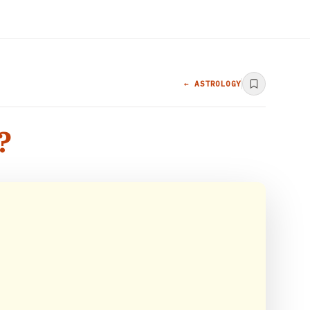
← ASTROLOGY
 ?