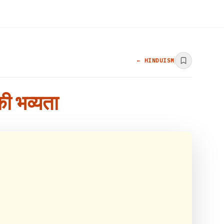
← HINDUISM
की भव्यता