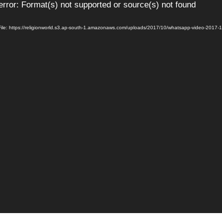
error: Format(s) not supported or source(s) not found
ile: https://religionworld.s3.ap-south-1.amazonaws.com/uploads/2017/10/whatsapp-video-2017