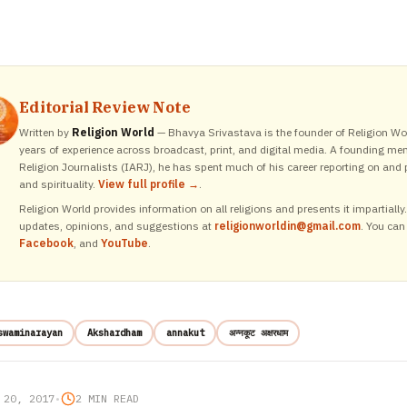
Editorial Review Note
Written by
Religion World
— Bhavya Srivastava is the founder of Religion Wor
years of experience across broadcast, print, and digital media. A founding me
Religion Journalists (IARJ), he has spent much of his career reporting on and p
and spirituality.
View full profile →
.
Religion World provides information on all religions and presents it impartiall
updates, opinions, and suggestions at
religionworldin@gmail.com
. You can
Facebook
, and
YouTube
.
swaminarayan
Akshardham
annakut
अन्नकूट अक्षरधाम
 20, 2017
•
2 MIN READ