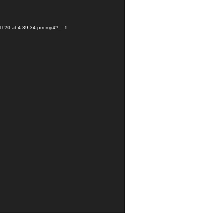
-10-20-at-4.39.34-pm.mp4?_=1