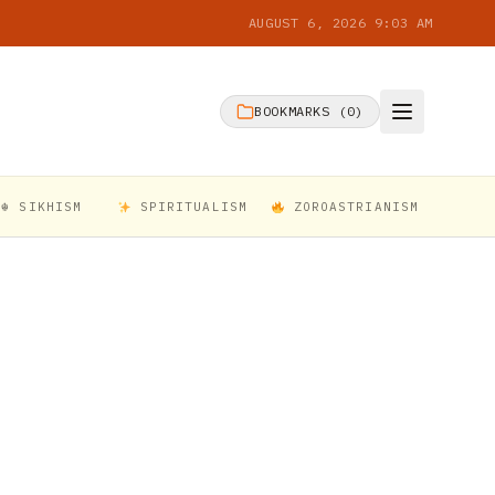
AUGUST 6, 2026 9:03 AM
BOOKMARKS (
0
)
☬ SIKHISM
SPIRITUALISM
ZOROASTRIANISM