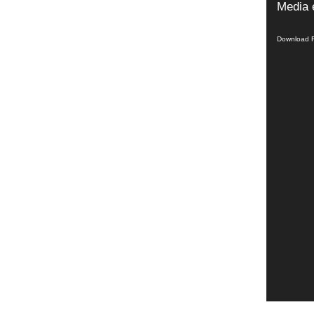
Video
Media 
Player
Download F