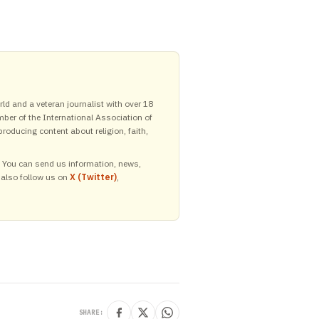
ld and a veteran journalist with over 18
mber of the International Association of
roducing content about religion, faith,
y. You can send us information, news,
 also follow us on
X (Twitter)
,
SHARE: