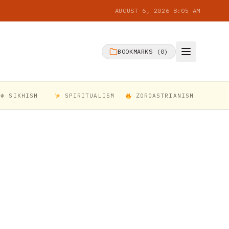
AUGUST 6, 2026 8:05 AM
BOOKMARKS (
0
)
☬ SIKHISM
SPIRITUALISM
ZOROASTRIANISM