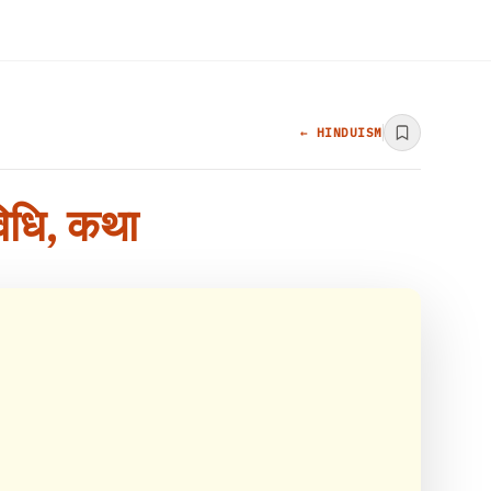
← HINDUISM
विधि, कथा