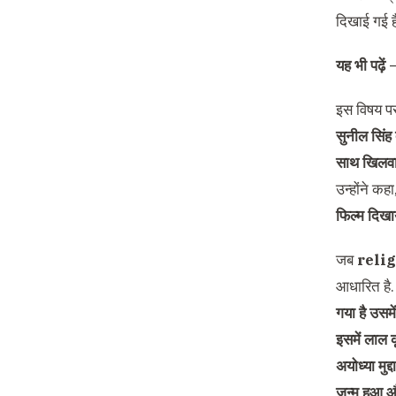
दिखाई गई 
यह भी पढ़ें
इस विषय प
सुनील सिंह 
साथ खिलवाड़
उन्होंने कह
फिल्म दिखाय
जब
reli
आधारित है.
गया है उसमे
इसमें लाल 
अयोध्या मुद
जन्म हुआ और