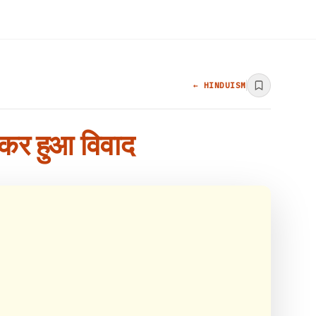
← HINDUISM
ेकर हुआ विवाद