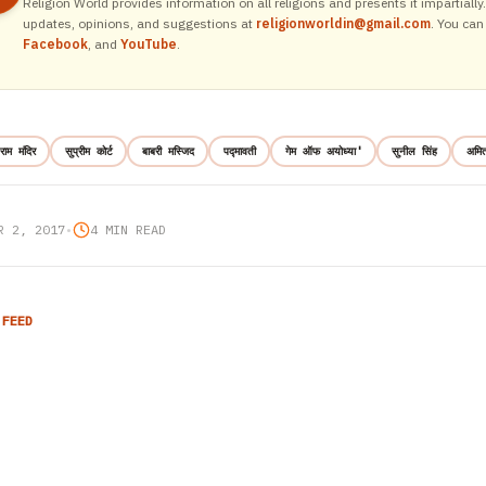
Religion World provides information on all religions and presents it impartiall
updates, opinions, and suggestions at
religionworldin@gmail.com
. You can
Facebook
, and
YouTube
.
राम मंदिर
सुप्रीम कोर्ट
बाबरी मस्जिद
पद्मावती
गेम ऑफ अयोध्या'
सुनील सिंह
अमित
R 2, 2017
•
4 MIN READ
 FEED