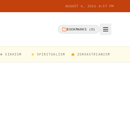
AUGUST 6, 2026 4:57 PM
BOOKMARKS (
0
)
☬ SIKHISM
SPIRITUALISM
ZOROASTRIANISM