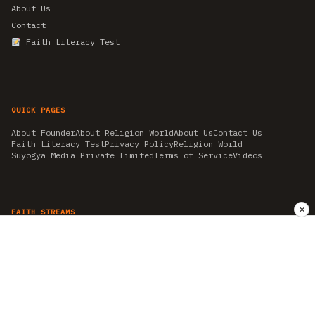
About Us
Contact
Faith Literacy Test
QUICK PAGES
About Founder
About Religion World
About Us
Contact Us
Faith Literacy Test
Privacy Policy
Religion World
Suyogya Media Private Limited
Terms of Service
Videos
✕
FAITH STREAMS
AKSHAY TRITIYA
AMBEDKAR JAYANTI
ASTROLOGY
AYURVEDA
BAHA'I
CHHATHPUJA
CHRISTMAS 2019
CONFUCIANISM
FENG SHUI
FLASHBACK 2019
GANESH CHATURTHI
GOOD FRIDAY
GUJARAT ARTICLES
GURU NANAK BIRTHDAY
HANUMAN JAYANTI
HIMACHAL DAY
HISTORY
KRISHNA JANMASHTAMI
KUMBH 2021
MAHAAVEER JAYANTEE
MEDITATION
MOTIVATIONAL STORIES