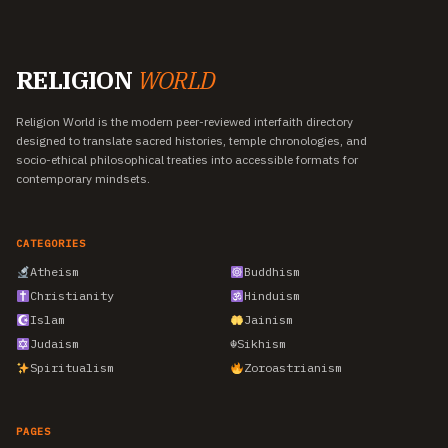
RELIGION
WORLD
Religion World is the modern peer-reviewed interfaith directory
designed to translate sacred histories, temple chronologies, and
socio-ethical philosophical treaties into accessible formats for
contemporary mindsets.
CATEGORIES
Atheism
Buddhism
Christianity
Hinduism
Islam
Jainism
Judaism
☬
Sikhism
Spiritualism
Zoroastrianism
PAGES