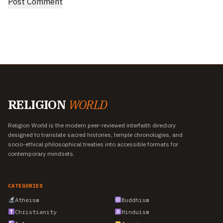
RELIGION
WORLD
Religion World is the modern peer-reviewed interfaith directory
designed to translate sacred histories, temple chronologies, and
socio-ethical philosophical treaties into accessible formats for
contemporary mindsets.
CATEGORIES
Atheism
Buddhism
Christianity
Hinduism