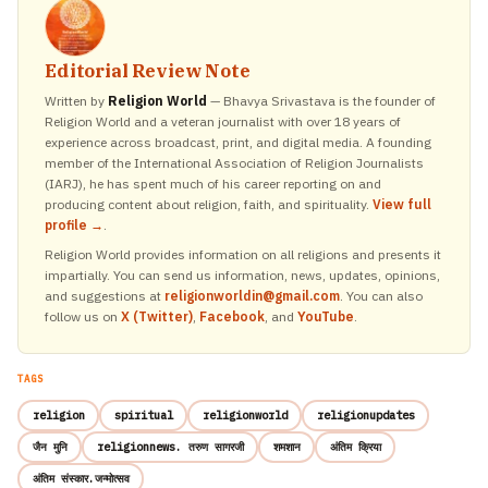
Editorial Review Note
Written by
Religion World
— Bhavya Srivastava is the founder of
Religion World and a veteran journalist with over 18 years of
experience across broadcast, print, and digital media. A founding
member of the International Association of Religion Journalists
(IARJ), he has spent much of his career reporting on and
producing content about religion, faith, and spirituality.
View full
profile →
.
Religion World provides information on all religions and presents it
impartially. You can send us information, news, updates, opinions,
and suggestions at
religionworldin@gmail.com
. You can also
follow us on
X (Twitter)
,
Facebook
, and
YouTube
.
TAGS
religion
spiritual
religionworld
religionupdates
जैन मुनि
religionnews. तरुण सागरजी
शमशान
अंतिम क्रिया
अंतिम संस्कार.जन्मोत्सव