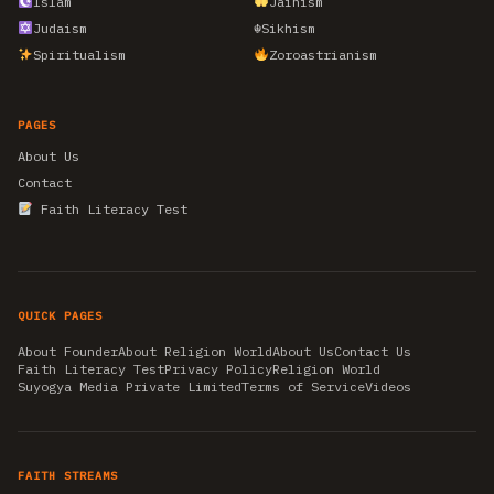
Islam
Jainism
Judaism
☬
Sikhism
Spiritualism
Zoroastrianism
PAGES
About Us
Contact
Faith Literacy Test
QUICK PAGES
About Founder
About Religion World
About Us
Contact Us
Faith Literacy Test
Privacy Policy
Religion World
Suyogya Media Private Limited
Terms of Service
Videos
FAITH STREAMS