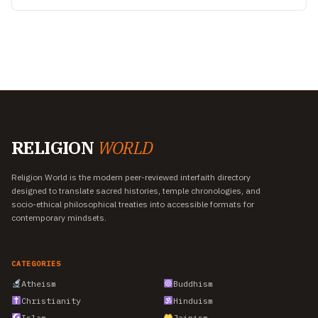
RELIGION
WORLD
Religion World is the modern peer-reviewed interfaith directory
designed to translate sacred histories, temple chronologies, and
socio-ethical philosophical treaties into accessible formats for
contemporary mindsets.
CATEGORIES
Atheism
Buddhism
Christianity
Hinduism
Islam
Jainism