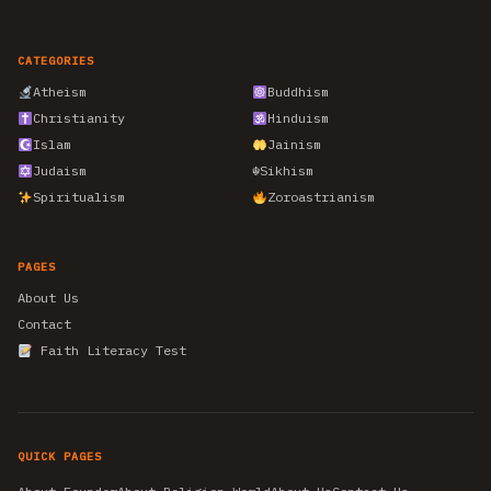
CATEGORIES
Atheism
Buddhism
Christianity
Hinduism
Islam
Jainism
Judaism
☬
Sikhism
Spiritualism
Zoroastrianism
PAGES
About Us
Contact
Faith Literacy Test
QUICK PAGES