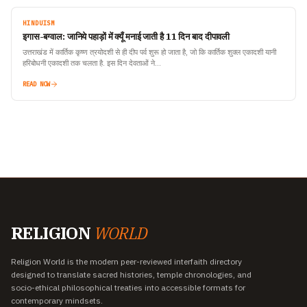
HINDUISM
इगास-बग्वाल: जानिये पहाड़ों में क्यूँ मनाई जाती है 11 दिन बाद दीपावली
उत्तराखंड में कार्तिक कृष्ण त्रयोदशी से ही दीप पर्व शुरू हो जाता है, जो कि कार्तिक शुक्ल एकादशी यानी
हरिबोधनी एकादशी तक चलता है. इस दिन देवताओं ने…
READ NOW
RELIGION
WORLD
Religion World is the modern peer-reviewed interfaith directory
designed to translate sacred histories, temple chronologies, and
socio-ethical philosophical treaties into accessible formats for
contemporary mindsets.