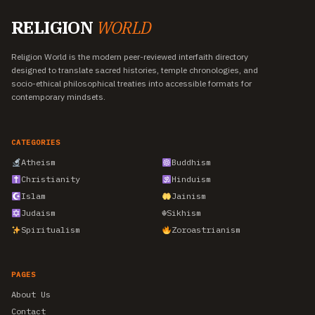
RELIGION
WORLD
Religion World is the modern peer-reviewed interfaith directory
designed to translate sacred histories, temple chronologies, and
socio-ethical philosophical treaties into accessible formats for
contemporary mindsets.
CATEGORIES
Atheism
Buddhism
Christianity
Hinduism
Islam
Jainism
Judaism
☬
Sikhism
Spiritualism
Zoroastrianism
PAGES
About Us
Contact