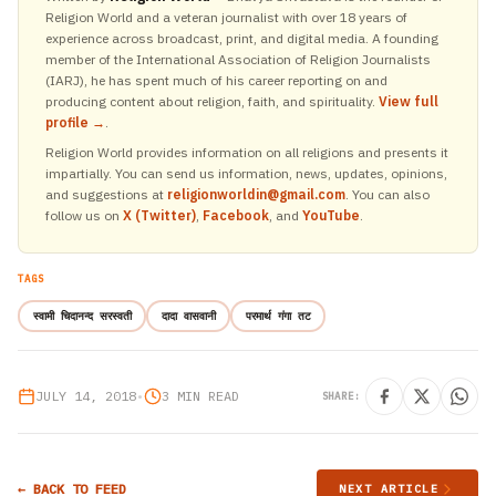
Religion World and a veteran journalist with over 18 years of
experience across broadcast, print, and digital media. A founding
member of the International Association of Religion Journalists
(IARJ), he has spent much of his career reporting on and
producing content about religion, faith, and spirituality.
View full
profile →
.
Religion World provides information on all religions and presents it
impartially. You can send us information, news, updates, opinions,
and suggestions at
religionworldin@gmail.com
. You can also
follow us on
X (Twitter)
,
Facebook
, and
YouTube
.
TAGS
स्वामी चिदानन्द सरस्वती
दादा वासवानी
परमार्थ गंगा तट
JULY 14, 2018
•
3 MIN READ
SHARE:
← BACK TO FEED
NEXT ARTICLE