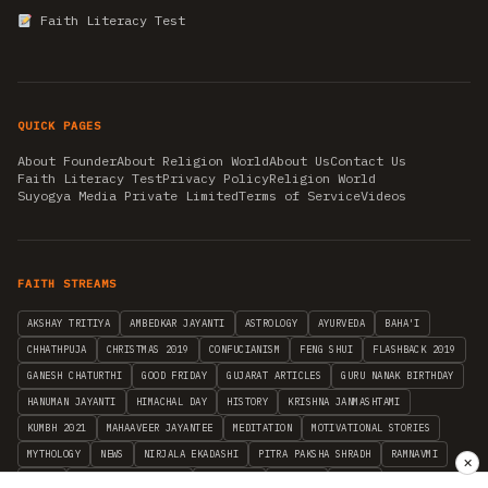
Faith Literacy Test
QUICK PAGES
About Founder
About Religion World
About Us
Contact Us
Faith Literacy Test
Privacy Policy
Religion World
Suyogya Media Private Limited
Terms of Service
Videos
FAITH STREAMS
AKSHAY TRITIYA
AMBEDKAR JAYANTI
ASTROLOGY
AYURVEDA
BAHA'I
CHHATHPUJA
CHRISTMAS 2019
CONFUCIANISM
FENG SHUI
FLASHBACK 2019
GANESH CHATURTHI
GOOD FRIDAY
GUJARAT ARTICLES
GURU NANAK BIRTHDAY
HANUMAN JAYANTI
HIMACHAL DAY
HISTORY
KRISHNA JANMASHTAMI
KUMBH 2021
MAHAAVEER JAYANTEE
MEDITATION
MOTIVATIONAL STORIES
MYTHOLOGY
NEWS
NIRJALA EKADASHI
PITRA PAKSHA SHRADH
RAMNAVMI
✕
REIKI
SAINTS AND SERVICE
SHINTOISM
SRAVANA
TAOISM