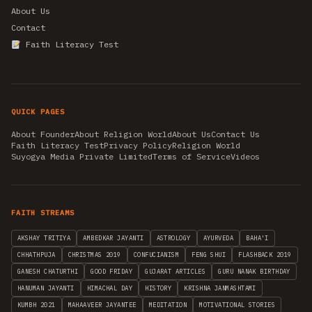
About Us
Contact
Faith Literacy Test
QUICK PAGES
About Founder
About Religion World
About Us
Contact Us
Faith Literacy Test
Privacy Policy
Religion World
Suyogya Media Private Limited
Terms of Service
Videos
FAITH STREAMS
AKSHAY TRITIYA
AMBEDKAR JAYANTI
ASTROLOGY
AYURVEDA
BAHA'I
CHHATHPUJA
CHRISTMAS 2019
CONFUCIANISM
FENG SHUI
FLASHBACK 2019
GANESH CHATURTHI
GOOD FRIDAY
GUJARAT ARTICLES
GURU NANAK BIRTHDAY
HANUMAN JAYANTI
HIMACHAL DAY
HISTORY
KRISHNA JANMASHTAMI
KUMBH 2021
MAHAAVEER JAYANTEE
MEDITATION
MOTIVATIONAL STORIES