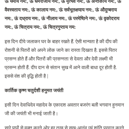
ऊं यमाय नम:, ऊं धर्मराजाय नम:, ऊं मृत्यवे नम:, ऊं अन्तकाय नम:, ऊं
वैवस्वताय नम:, ऊं कालाय नम:, ऊं सर्वभूतक्षयाय नम:, ऊं औदुम्बराय
नम:, ऊं दध्राय नम:, ऊं नीलाय नम:, ऊं परमेष्ठिने नम:, ऊं वृकोदराय
नम:, ऊं चित्राय नम:, ऊं चित्रगुप्ताय नम:
इस दिन दीये जलाकर घर के बाहर रखते हैं. ऐसी मान्यता है की दीप की
रोशनी से प‌ितरों को अपने लोक जाने का रास्ता द‌िखता है. इससे प‌ितर
प्रसन्न होते हैं और प‌ितरों की प्रसन्नता से देवता और देवी लक्ष्मी भी
प्रसन्न होती हैं. दीप दान से संतान सुख में आने वाली बाधा दूर होती है.
इससे वंश की वृद्ध‌ि होती है |
कार्तिक कृष्ण चतुर्दशी हनुमत जयंती
इसी दिन देवाधिदेव महादेव के एकादश अवतार बजरंग बली भगवान हुनमान
जी की जयंती भी मनाई जाती है।
सारे पापों से मुक्त करने ओर हर तरह से सुख-आनंद एवं शांति प्रदान करने