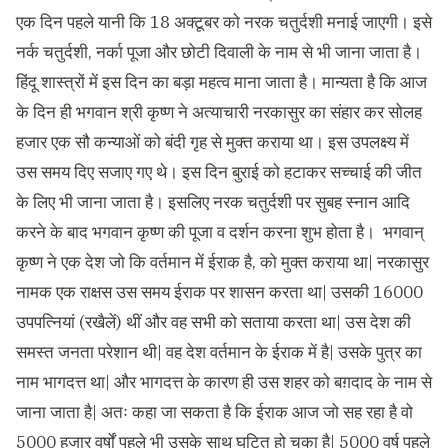
एक दिन पहले यानी क‍ि 18 अक्‍टूबर को नरक चतुर्दशी मनाई जाएगी। इसे
नर्क चतुर्दशी, नर्का पूजा और छोटी द‍िवाली के नाम से भी जाना जाता है।
हिंदू शास्‍त्रों में इस द‍िन का बड़ा महत्‍व माना जाता है। मान्‍यता है क‍ि आज
के दि‍न ही भगवान श्री कृष्ण ने अत्याचारी नरकासुर का संहार कर सोलह
हजार एक सौ कन्याओं को बंदी गृह से मुक्‍त कराया था। इस उपलक्ष्‍य में
उस समय द‍िए सजाए गए थे। इस द‍िन बुराई को हटाकर सच्‍चाई की जीत
के ल‍िए भी जाना जाता है। इसल‍िए नरक चतुर्दशी पर सुबह स्‍नान आद‍ि
करने के बाद भगवान कृष्‍ण की पूजा व दर्शन करना शुभ होता है। भगवान्
कृष्ण ने एक देश जो कि वर्तमान में ईराक है, को मुक्त कराया था| नरकासुर
नामक एक राक्षस उस समय ईराक पर शासन करता था| उसकी 16000
उपपत्नियां (रखैलें) थीं और वह सभी को सताया करता था| उस देश की
समस्त जनता परेशान थी| वह देश वर्तमान के ईराक में है| उसके पुत्र का
नाम भागदत्त था| और भागदत्त के कारण ही उस शहर को बग़दाद के नाम से
जाना जाता है| अतः कहा जा सकता है कि ईराक आज जो सह रहा है वो
5000 हजार वर्षों पहले भी उसके साथ घटित हो चुका है| 5000 वर्ष पहले