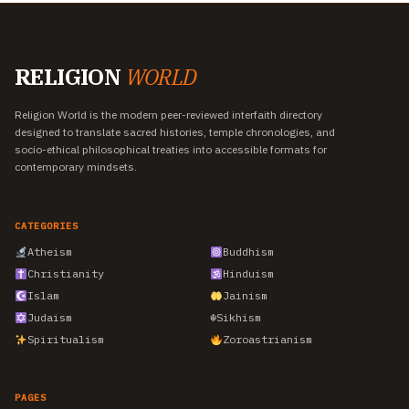
RELIGION
WORLD
Religion World is the modern peer-reviewed interfaith directory
designed to translate sacred histories, temple chronologies, and
socio-ethical philosophical treaties into accessible formats for
contemporary mindsets.
CATEGORIES
Atheism
Buddhism
Christianity
Hinduism
Islam
Jainism
Judaism
☬
Sikhism
Spiritualism
Zoroastrianism
PAGES