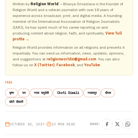
Written by
Religion World
— Bhavya Srivastava is the founder of
Religion World and a veteran journalist with over 18 years of
experience across broadcast, print, and digital media. A founding
member of the International Association of Religion Journalists
(IARJ), he has spent much of his career reporting on and
producing content about religion, faith, and spirituality.
View full
profile →
.
Religion World provides information on all religions and presents it
impartially. You can send us information, news, updates, opinions,
and suggestions at
religionworldin@gmail.com
. You can also
follow us on
X (Twitter)
,
Facebook
, and
YouTube
.
TAGS
कृष्ण
यम
नरक चतुर्दशी
Choti Diwali
नरकासुर
दीपक
छोटी दीवाली
OCTOBER 18, 2017
•
13 MIN READ
SHARE: