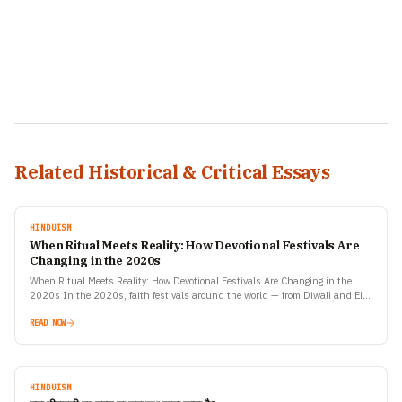
Related Historical & Critical Essays
HINDUISM
When Ritual Meets Reality: How Devotional Festivals Are
Changing in the 2020s
When Ritual Meets Reality: How Devotional Festivals Are Changing in the
2020s In the 2020s, faith festivals around the world — from Diwali and Eid
to Christmas, Navratri,…
READ NOW
HINDUISM