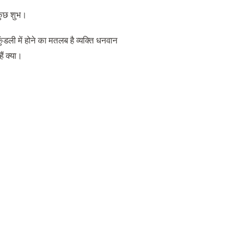
ो कुछ शुभ।
कुंडली में होने का मतलब है व्यक्त‌ि धनवान
ैं क्या।