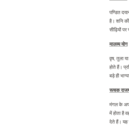
पण्डित दया
है। शन‌ि की
सीढ़ियों पर
मालव्‍य योग
वृष, तुला य
होते हैं। प
बड़े ही भाग
रूचक राज
मंगल के अपन
में होता है
देते हैं। य