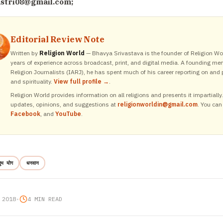
astri08@gmail.com
;
Editorial Review Note
Written by
Religion World
— Bhavya Srivastava is the founder of Religion Wor
years of experience across broadcast, print, and digital media. A founding me
Religion Journalists (IARJ), he has spent much of his career reporting on and p
and spirituality.
View full profile →
.
Religion World provides information on all religions and presents it impartiall
updates, opinions, and suggestions at
religionworldin@gmail.com
. You can
Facebook
, and
YouTube
.
ुभ योग
धनवान
 2018
•
4 MIN READ