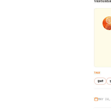
vastush
TAGS
कुंडली
श
MAY 24,