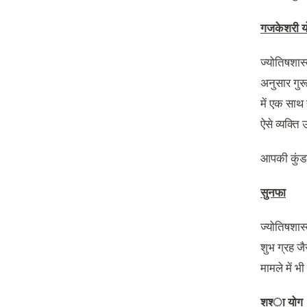
गजकेशरी य
ज्योत‌िषशास
अनुसार गुरू 
में एक साथ 
ऐसे व्यक्ति
आपकी कुंडल
सुनफा
ज्योत‌िषशास
शुभ ग्रह जैस
मामले में भी
शश्‍ा योग