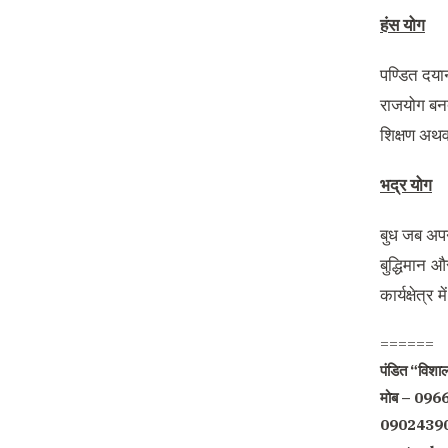
हंस योग
पण्डित दयान
राजयोग बनता
शिक्षण अथवा
भद्र योग
बुध जब अपनी 
बुद्धिमान औ
कार्यक्षेत्र 
======
पंडित “विशाल
मोब – 09
0902439