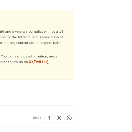
ld and a veteran journalist with over 18
mber of the International Association of
roducing content about religion, faith,
y. You can send us information, news,
 also follow us on
X (Twitter)
,
SHARE: