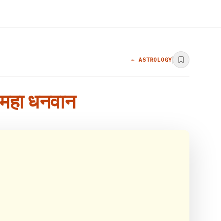
← ASTROLOGY
े, महा धनवान