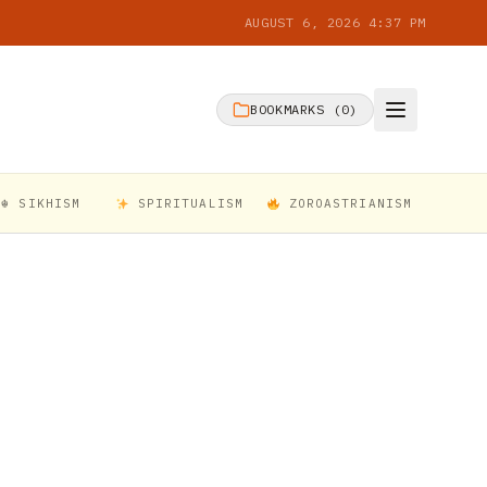
AUGUST 6, 2026 4:37 PM
BOOKMARKS (
0
)
☬ SIKHISM
SPIRITUALISM
ZOROASTRIANISM