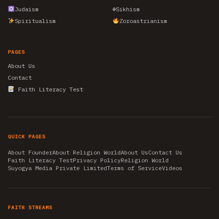
Judaism
☬
Sikhism
Spiritualism
Zoroastrianism
PAGES
About Us
Contact
Faith Literacy Test
QUICK PAGES
About Founder
About Religion World
About Us
Contact Us
Faith Literacy Test
Privacy Policy
Religion World
Suyogya Media Private Limited
Terms of Service
Videos
FAITH STREAMS