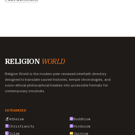
RELIGION
WORLD
Religion World is the modern peer-reviewed interfaith directory
designed to translate sacred histories, temple chronologies, and
socio-ethical philosophical treaties into accessible formats for
contemporary mindsets.
CATEGORIES
Atheism
Buddhism
Christianity
Hinduism
Islam
Jainism