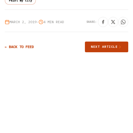
Paint my city
MARCH 2, 2019
•
4 MIN READ
SHARE:
← BACK TO FEED
NEXT ARTICLE