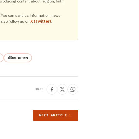
roducing content about religion, faith,
y. You can send us information, news,
 also follow us on
X (Twitter)
,
होलिका का महत्व
SHARE:
NEXT ARTICLE