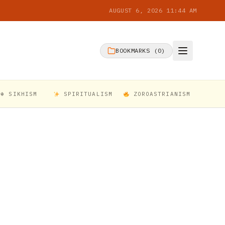
AUGUST 6, 2026 11:44 AM
BOOKMARKS (
0
)
☬ SIKHISM
SPIRITUALISM
ZOROASTRIANISM