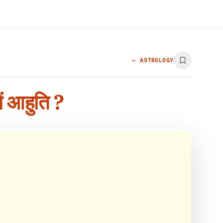
← ASTROLOGY
ें आहुति ?