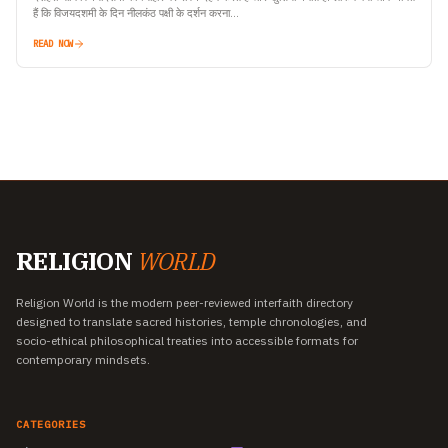
हैं कि विजयदशमी के दिन नीलकंठ पक्षी के दर्शन करना…
READ NOW
RELIGION
WORLD
Religion World is the modern peer-reviewed interfaith directory
designed to translate sacred histories, temple chronologies, and
socio-ethical philosophical treaties into accessible formats for
contemporary mindsets.
CATEGORIES