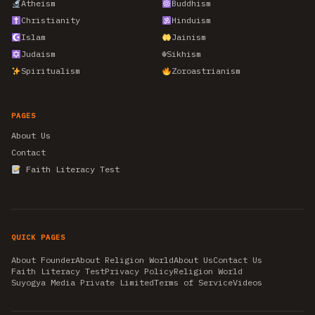
Atheism
Buddhism
Christianity
Hinduism
Islam
Jainism
Judaism
☬
Sikhism
Spiritualism
Zoroastrianism
PAGES
About Us
Contact
Faith Literacy Test
QUICK PAGES
About Founder
About Religion World
About Us
Contact Us
Faith Literacy Test
Privacy Policy
Religion World
Suyogya Media Private Limited
Terms of Service
Videos