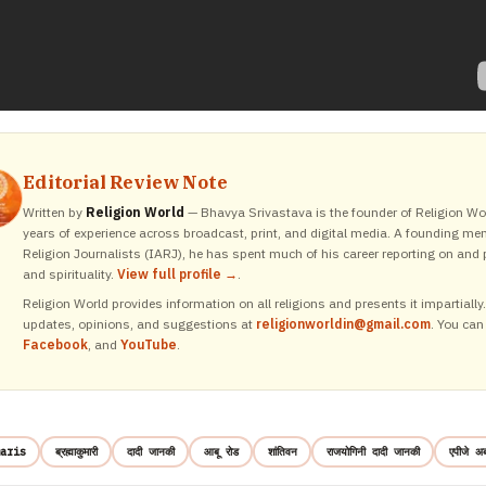
Editorial Review Note
Written by
Religion World
— Bhavya Srivastava is the founder of Religion Wor
years of experience across broadcast, print, and digital media. A founding me
Religion Journalists (IARJ), he has spent much of his career reporting on and p
and spirituality.
View full profile →
.
Religion World provides information on all religions and presents it impartiall
updates, opinions, and suggestions at
religionworldin@gmail.com
. You can
Facebook
, and
YouTube
.
aris
ब्रह्माकुमारी
दादी जानकी
आबू रोड
शांतिवन
राजयोगिनी दादी जानकी
एपीजे अब