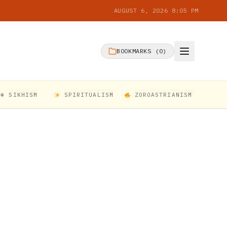
AUGUST 6, 2026 8:05 PM
BOOKMARKS (
0
)
☬ SIKHISM
SPIRITUALISM
ZOROASTRIANISM