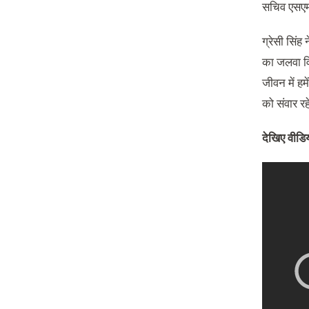
सचिव एसएम 
ग्रेसी सिं
का जलवा विख
जीवन में ह
को संवार र
देखिए वीड