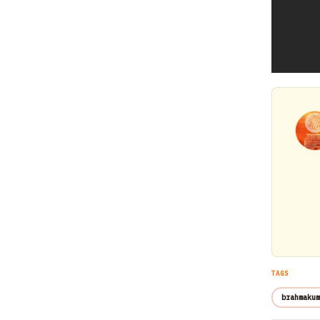
TAGS
brahmakum