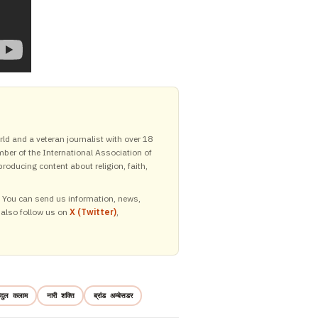
ld and a veteran journalist with over 18
mber of the International Association of
roducing content about religion, faith,
y. You can send us information, news,
 also follow us on
X (Twitter)
,
्दुल कलाम
नारी शक्ति
ब्रांड अम्बेसडर