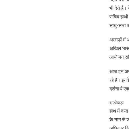
भी देते हैं
सचिव हाथी 
साधु-सन्त 
अखाड़ों में
अखिल भारती
आयोजन समि
आज इन अखाड़
रहे हैं। इन
दर्शनार्थ ए
दण्डी बाड़ा
हाथ में दण्
के नाम से ज
अधिकार सिर्