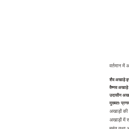
वर्तमान मे
शैव अखाड़े इस
वैष्णव अखाड़े 
उदासीन अखाड़ा
मुख्यतः प्रण
अखाड़ों की व
अखाड़ों में 
महंत तथा अख