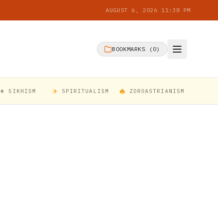
AUGUST 6, 2026 11:38 PM
BOOKMARKS (
0
)
☬ SIKHISM
SPIRITUALISM
ZOROASTRIANISM