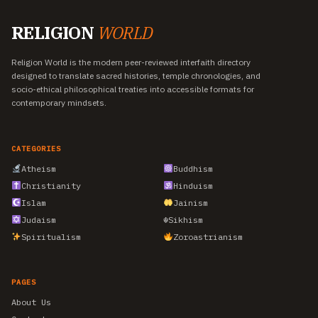
RELIGION
WORLD
Religion World is the modern peer-reviewed interfaith directory
designed to translate sacred histories, temple chronologies, and
socio-ethical philosophical treaties into accessible formats for
contemporary mindsets.
CATEGORIES
Atheism
Buddhism
Christianity
Hinduism
Islam
Jainism
Judaism
☬
Sikhism
Spiritualism
Zoroastrianism
PAGES
About Us