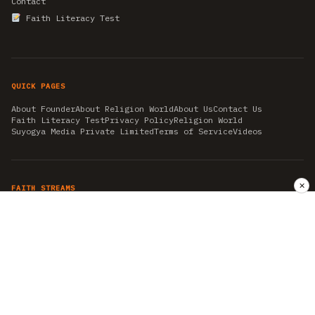
Contact
Faith Literacy Test
QUICK PAGES
About Founder
About Religion World
About Us
Contact Us
Faith Literacy Test
Privacy Policy
Religion World
Suyogya Media Private Limited
Terms of Service
Videos
✕
FAITH STREAMS
AKSHAY TRITIYA
AMBEDKAR JAYANTI
ASTROLOGY
AYURVEDA
BAHA'I
CHHATHPUJA
CHRISTMAS 2019
CONFUCIANISM
FENG SHUI
FLASHBACK 2019
GANESH CHATURTHI
GOOD FRIDAY
GUJARAT ARTICLES
GURU NANAK BIRTHDAY
HANUMAN JAYANTI
HIMACHAL DAY
HISTORY
KRISHNA JANMASHTAMI
KUMBH 2021
MAHAAVEER JAYANTEE
MEDITATION
MOTIVATIONAL STORIES
MYTHOLOGY
NEWS
NIRJALA EKADASHI
PITRA PAKSHA SHRADH
RAMNAVMI
REIKI
SAINTS AND SERVICE
SHINTOISM
SRAVANA
TAOISM