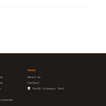
PAGES
sm
About Us
sm
Contact
m
Faith Literacy Test
trianism