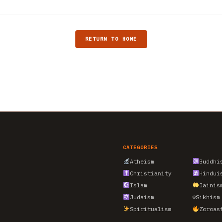
RETURN TO HOME
CATEGORIES
Atheism
Buddhi
Christianity
Hindui
Islam
Jainis
Judaism
☬
Sikhism
Spiritualism
Zoroas