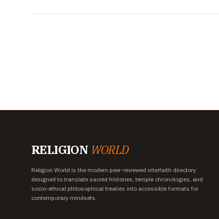
RELIGION
WORLD
Religion World is the modern peer-reviewed interfaith directory
designed to translate sacred histories, temple chronologies, and
socio-ethical philosophical treaties into accessible formats for
contemporary mindsets.