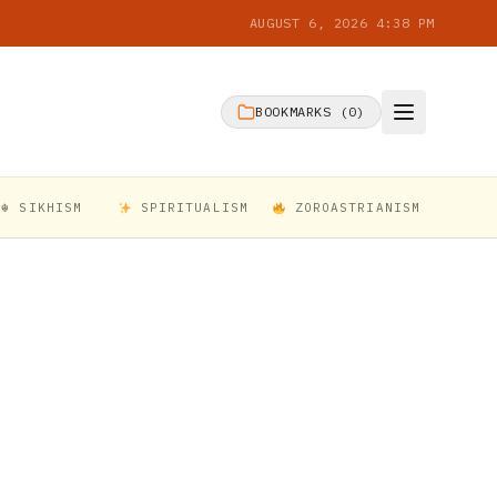
AUGUST 6, 2026 4:38 PM
BOOKMARKS (
0
)
☬ SIKHISM
SPIRITUALISM
ZOROASTRIANISM