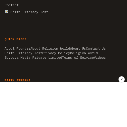
Contact
Faith Literacy Test
QUICK PAGES
About Founder
About Religion World
About Us
Contact Us
Faith Literacy Test
Privacy Policy
Religion World
Suyogya Media Private Limited
Terms of Service
Videos
✕
FAITH STREAMS
AKSHAY TRITIYA
AMBEDKAR JAYANTI
ASTROLOGY
AYURVEDA
BAHA'I
CHHATHPUJA
CHRISTMAS 2019
CONFUCIANISM
FENG SHUI
FLASHBACK 2019
GANESH CHATURTHI
GOOD FRIDAY
GUJARAT ARTICLES
GURU NANAK BIRTHDAY
HANUMAN JAYANTI
HIMACHAL DAY
HISTORY
KRISHNA JANMASHTAMI
KUMBH 2021
MAHAAVEER JAYANTEE
MEDITATION
MOTIVATIONAL STORIES
MYTHOLOGY
NEWS
NIRJALA EKADASHI
PITRA PAKSHA SHRADH
RAMNAVMI