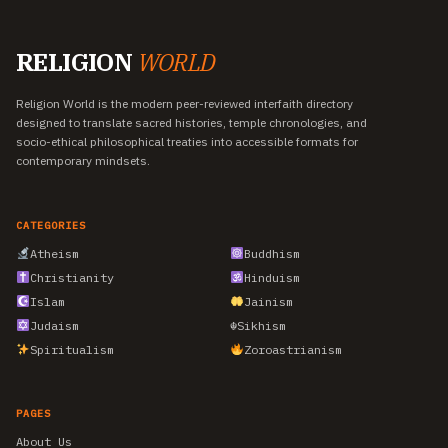
RELIGION
WORLD
Religion World is the modern peer-reviewed interfaith directory
designed to translate sacred histories, temple chronologies, and
socio-ethical philosophical treaties into accessible formats for
contemporary mindsets.
CATEGORIES
Atheism
Buddhism
Christianity
Hinduism
Islam
Jainism
Judaism
☬
Sikhism
Spiritualism
Zoroastrianism
PAGES
About Us