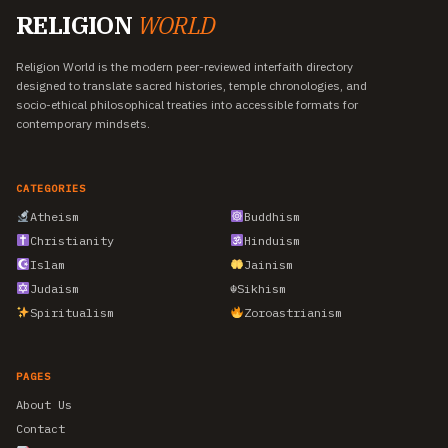
RELIGION
WORLD
Religion World is the modern peer-reviewed interfaith directory
designed to translate sacred histories, temple chronologies, and
socio-ethical philosophical treaties into accessible formats for
contemporary mindsets.
CATEGORIES
Atheism
Buddhism
Christianity
Hinduism
Islam
Jainism
Judaism
☬
Sikhism
Spiritualism
Zoroastrianism
PAGES
About Us
Contact