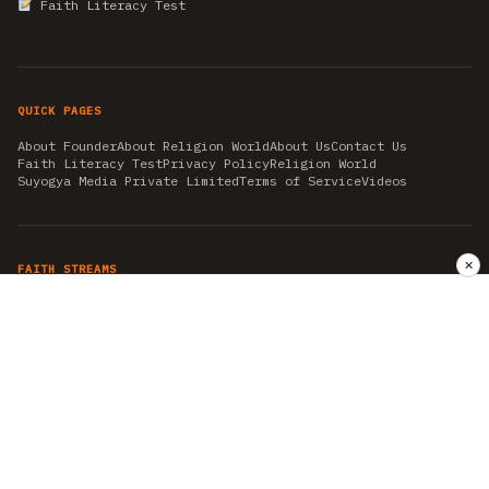
Faith Literacy Test
QUICK PAGES
About Founder
About Religion World
About Us
Contact Us
Faith Literacy Test
Privacy Policy
Religion World
Suyogya Media Private Limited
Terms of Service
Videos
✕
FAITH STREAMS
AKSHAY TRITIYA
AMBEDKAR JAYANTI
ASTROLOGY
AYURVEDA
BAHA'I
CHHATHPUJA
CHRISTMAS 2019
CONFUCIANISM
FENG SHUI
FLASHBACK 2019
GANESH CHATURTHI
GOOD FRIDAY
GUJARAT ARTICLES
GURU NANAK BIRTHDAY
HANUMAN JAYANTI
HIMACHAL DAY
HISTORY
KRISHNA JANMASHTAMI
KUMBH 2021
MAHAAVEER JAYANTEE
MEDITATION
MOTIVATIONAL STORIES
MYTHOLOGY
NEWS
NIRJALA EKADASHI
PITRA PAKSHA SHRADH
RAMNAVMI
REIKI
SAINTS AND SERVICE
SHINTOISM
SRAVANA
TAOISM